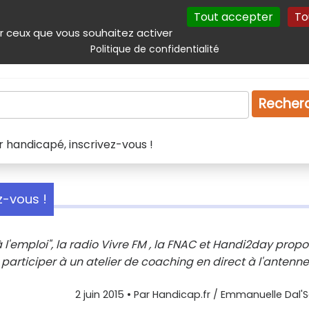
Tout accepter
To
incipal
Navigation complémentaire
Autres services
Plan du site
r ceux que vous souhaitez activer
Politique de confidentialité
Produits & services
Emploi
Droit
Tourism
Recher
r handicapé, inscrivez-vous !
z-vous !
à l'emploi", la radio Vivre FM , la FNAC et Handi2day prop
rticiper à un atelier de coaching en direct à l'antenne
2 juin 2015
• Par
Handicap.fr / Emmanuelle Dal'