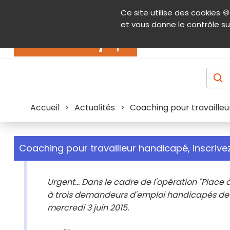
Panneau de gestion des cookies
Ce site utilise des cookies 🍪
Contenu
Aide et accessibilité
Menu pr
et vous donne le contrôle su
Actualités
Accueil
>
Actualités
>
Coaching pour travailleu
Coaching pour travailleur handicapé, inscrive
Urgent... Dans le cadre de l'opération "Place 
à trois demandeurs d'emploi handicapés de pa
mercredi 3 juin 2015.