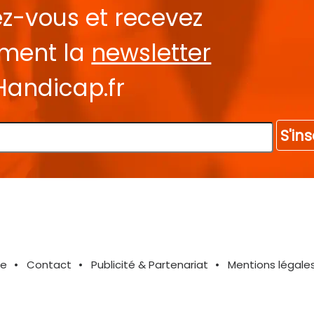
ez-vous et recevez
ement la
newsletter
Handicap.fr
S'ins
te
Contact
Publicité & Partenariat
Mentions légale