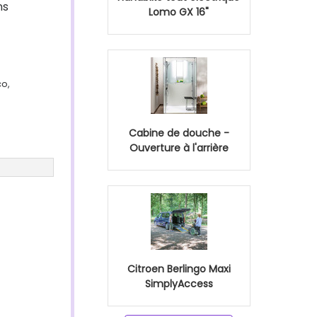
ns
Lomo GX 16"
co,
Cabine de douche -
Ouverture à l'arrière
Citroen Berlingo Maxi
SimplyAccess