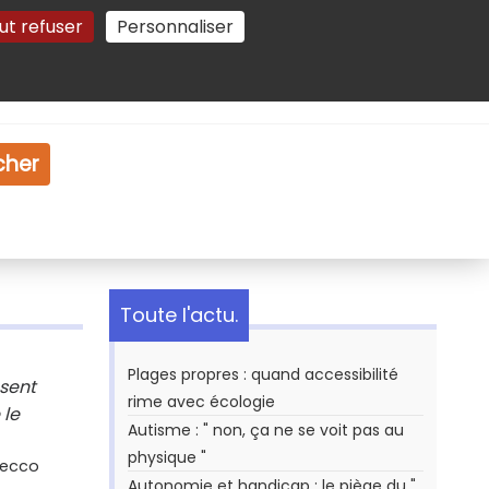
ut refuser
Personnaliser
Gestion des cookies
e
Vidéo
Dossiers
cher
Toute l'actu.
Plages propres : quand accessibilité
osent
rime avec écologie
 le
Autisme : " non, ça ne se voit pas au
physique "
Secco
Autonomie et handicap : le piège du "