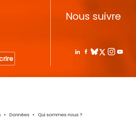
Nous suivre
crire
s
Données
Qui sommes nous ?