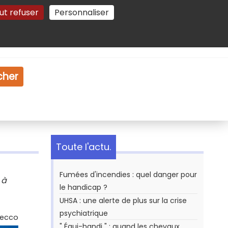
ut refuser
Personnaliser
Gestion des cookies
e
Vidéo
Dossiers
cher
Toute l'actu.
Fumées d'incendies : quel danger pour
 à
le handicap ?
UHSA : une alerte de plus sur la crise
psychiatrique
Secco
" Équi-handi " : quand les chevaux