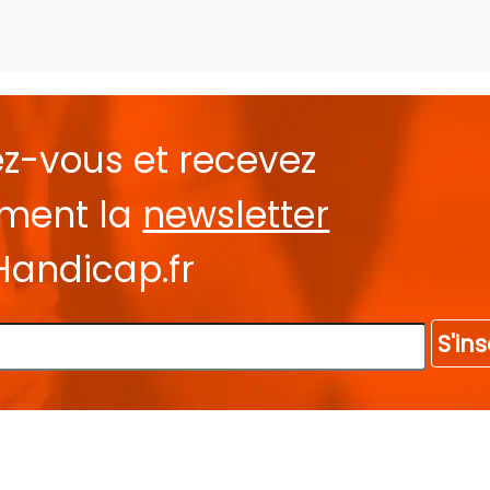
ez-vous et recevez
ement la
newsletter
Handicap.fr
S'ins