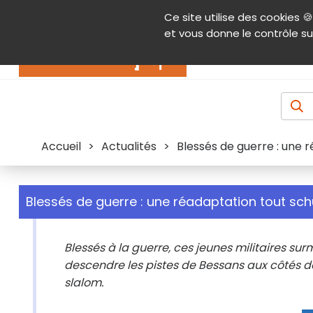
Panneau de gestion des cookies
Ce site utilise des cookies 🍪
Contenu
Aide et accessibilité
Menu pr
et vous donne le contrôle su
Actualités
Accueil
>
Actualités
>
Blessés de guerre : une 
Blessés de guerre : une réadaptation tout sch
Blessés à la guerre, ces jeunes militaires sur
descendre les pistes de Bessans aux côtés de
slalom.