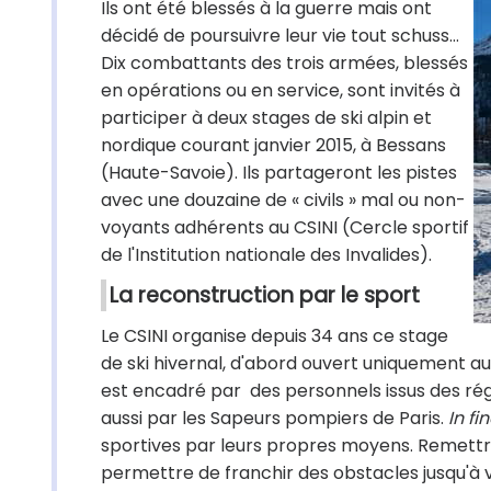
Ils ont été blessés à la guerre mais ont
décidé de poursuivre leur vie tout schuss…
Dix combattants des trois armées, blessés
en opérations ou en service, sont invités à
participer à deux stages de ski alpin et
nordique courant janvier 2015, à Bessans
(Haute-Savoie). Ils partageront les pistes
avec une douzaine de « civils » mal ou non-
voyants adhérents au CSINI (Cercle sportif
de l'Institution nationale des Invalides).
La reconstruction par le sport
Le CSINI organise depuis 34 ans ce stage
de ski hivernal, d'abord ouvert uniquement aux d
est encadré par des personnels issus des rég
aussi par les Sapeurs pompiers de Paris.
In fi
sportives par leurs propres moyens. Remettre 
permettre de franchir des obstacles jusqu'à v