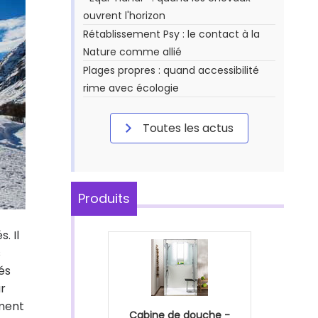
ouvrent l'horizon
Rétablissement Psy : le contact à la
Nature comme allié
Plages propres : quand accessibilité
rime avec écologie
Toutes les actus
Produits
. Il
s
tés
ur
ément
Cabine de douche -