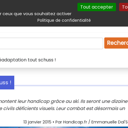
Tout accepter
To
incipal
Navigation complémentaire
Autres services
Plan du site
r ceux que vous souhaitez activer
Politique de confidentialité
Produits & services
Emploi
Droit
Tourism
Recher
réadaptation tout schuss !
uss !
montent leur handicap grâce au ski. Ils seront une dizaine
 civils déficients visuels. Leur combat est désormais un
13 janvier 2015
• Par
Handicap.fr / Emmanuelle Dal'