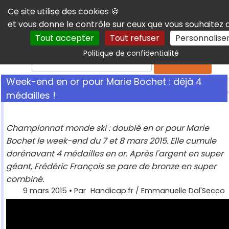
Panneau de gestion des cookies
Ce site utilise des cookies 🍪
et vous donne le contrôle sur ceux que vous souhaitez 
Tout accepter
Tout refuser
Personnalise
Politique de confidentialité
Rechercher
Week-end en or pour Marie Bochet : déjà 4
médailles !
Championnat monde ski : doublé en or pour Marie
Bochet le week-end du 7 et 8 mars 2015. Elle cumule
dorénavant 4 médailles en or. Après l'argent en super
géant, Frédéric François se pare de bronze en super
combiné.
9 mars 2015
• Par
Handicap.fr / Emmanuelle Dal'Secco