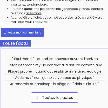
Merci de bien vouloir éviter les messages diffamatoires,
insultants, tendancieux...
Pour les questions personnelles générales, prenez contact
avec nos
assistants
Avant d'être affiché, votre message devra être validé via un
mail que vous recevrez.
Toute l'actu.
" Équi-handi " : quand les chevaux ouvrent l'horizon
Rétablissement Psy : le contact à la Nature comme allié
Plages propres : quand accessibilité rime avec écologie
Autisme : " non, ça ne se voit pas au physique "
Autonomie et handicap : le piège du " débrouille-toi "
Toutes les actus