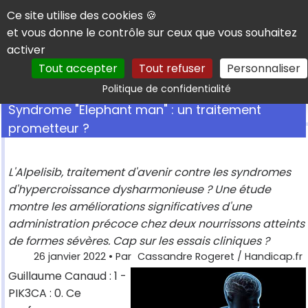
Panneau de gestion des cookies
Ce site utilise des cookies 🍪
et vous donne le contrôle sur ceux que vous souhaitez
activer
Tout accepter
Tout refuser
Personnaliser
Rechercher
Politique de confidentialité
Syndrome "Elephant man" : un traitement
prometteur ?
L'Alpelisib, traitement d'avenir contre les syndromes
d'hypercroissance dysharmonieuse ? Une étude
montre les améliorations significatives d'une
administration précoce chez deux nourrissons atteints
de formes sévères. Cap sur les essais cliniques ?
26 janvier 2022
• Par
Cassandre Rogeret / Handicap.fr
Guillaume Canaud : 1 -
PIK3CA : 0. Ce