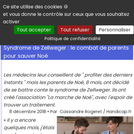
Panneau de gestion des cookies
Ce site utilise des cookies 🍪
et vous donne le contrôle sur ceux que vous souhaitez
activer
Tout accepter
Tout refuser
Personnaliser
Rechercher
Politique de confidentialité
Syndrome de Zellweger : le combat de parents
pour sauver Noé
Les médecins leur conseillent de " profiter des derniers
instants " mais les parents de Noé, 8 mois, ont décidé
de se battre conte le syndrome de Zellweger. Ils ont
créé l'association "La marche de Noé", avec l'espoir de
trouver un traitement.
8 décembre 2018
• Par
Cassandre Rogeret / Handicap.fr
«
Il y a encore
quelques mois, j'étais