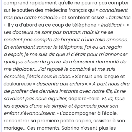
comprend rapidement qu'elle ne pourra pas compter
sur le soutien des médecins français qui «
connaissent
très peu cette maladie
» et semblent assez «
fatalistes
». Il y a d'abord eu ce coup de téléphone «
indélicat
». «
Les docteurs ne sont pas brutaux mais ils ne se
rendent pas compte de l'impact d'une telle annonce.
En entendant sonner le téléphone, j'ai eu un regain
d'espoir, je me suis dit que si c'était pour m'annoncer
quelque chose de grave, ils m'auraient demandé de
me déplacer... J'ai reposé le combiné et me suis
écroulée, j'étais sous le choc.
» S'ensuit une longue et
douloureuse «
descente aux enfers
». «
A part nous dire
de profiter des derniers instants avec notre fils, ils ne
savaient pas nous aiguiller,
déplore-telle.
Et, là, tous
les espoirs d'une vie simple et épanouie pour son
enfant s'évanouissent.
» L'accompagner à l'école,
rencontrer sa première petite copine, assister à son
mariage... Ces moments, Sabrina n'osent plus les