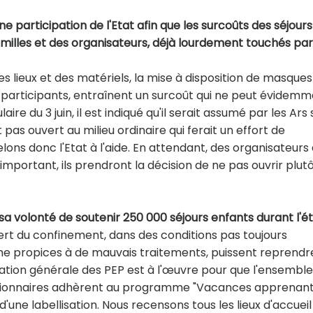
participation de l'Etat afin que les surcoûts des séjours 
milles et des organisateurs, déjà lourdement touchés par
es lieux et des matériels, la mise à disposition de masques
 participants, entraînent un surcoût qui ne peut évidem
aire du 3 juin, il est indiqué qu'il serait assumé par les Ars 
t pas ouvert au milieu ordinaire qui ferait un effort de
ons donc l'Etat à l'aide. En attendant, des organisateurs
 important, ils prendront la décision de ne pas ouvrir plut
é sa volonté de soutenir 250 000 séjours enfants durant l'é
ffert du confinement, dans des conditions pas toujours
e propices à de mauvais traitements, puissent reprendr
ération générale des PEP est à l'œuvre pour que l'ensembl
tionnaires adhèrent au programme "Vacances apprenant
t d'une labellisation. Nous recensons tous les lieux d'accueil