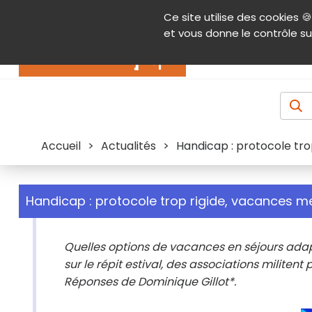
Panneau de gestion des cookies
Ce site utilise des cookies 🍪
Contenu
Aide et accessibilité
Menu pr
et vous donne le contrôle su
Actualités
Accueil
>
Actualités
>
Handicap : protocole tr
Handicap : protocole trop rigide, vacances 
Quelles options de vacances en séjours adapt
sur le répit estival, des associations milite
Réponses de Dominique Gillot*.