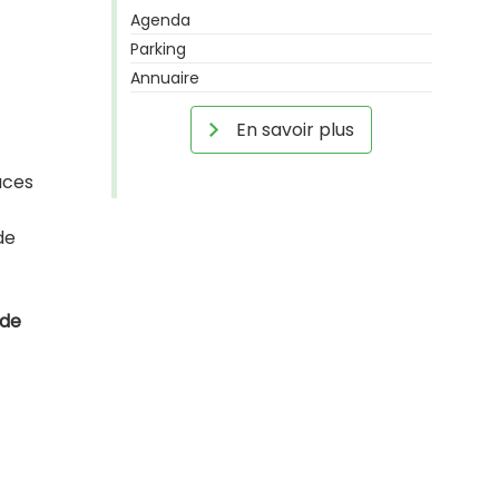
Agenda
Parking
Annuaire
En savoir plus
aces
de
 de