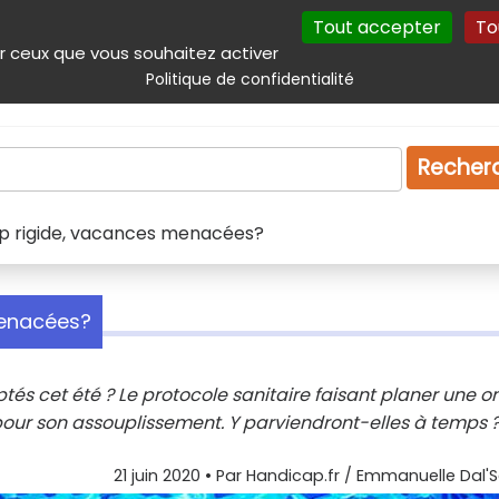
Tout accepter
To
incipal
Navigation complémentaire
Autres services
Plan du site
r ceux que vous souhaitez activer
Politique de confidentialité
Produits & services
Emploi
Droit
Tourism
Recher
op rigide, vacances menacées?
menacées?
és cet été ? Le protocole sanitaire faisant planer une 
nt pour son assouplissement. Y parviendront-elles à temps 
21 juin 2020
• Par
Handicap.fr / Emmanuelle Dal'