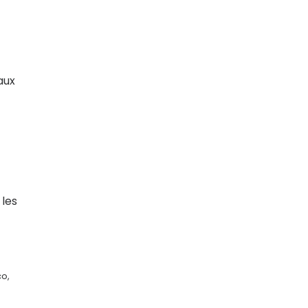
aux
 les
co,