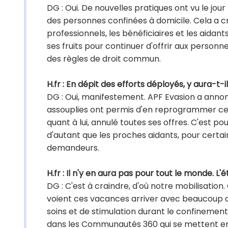
DG : Oui. De nouvelles pratiques ont vu le j
des personnes confinées à domicile. Cela a cré
professionnels, les bénéficiaires et les aidants
ses fruits pour continuer d'offrir aux person
des règles de droit commun.
H.fr : En dépit des efforts déployés, y aura-t
DG : Oui, manifestement. APF Evasion a annoncé
assouplies ont permis d'en reprogrammer cert
quant à lui, annulé toutes ses offres. C'est pou
d'autant que les proches aidants, pour certa
demandeurs.
H.fr : Il n'y en aura pas pour tout le monde.
DG : C'est à craindre, d'où notre mobilisation. 
voient ces vacances arriver avec beaucoup de
soins et de stimulation durant le confinement
dans les Communautés 360 qui se mettent en pl