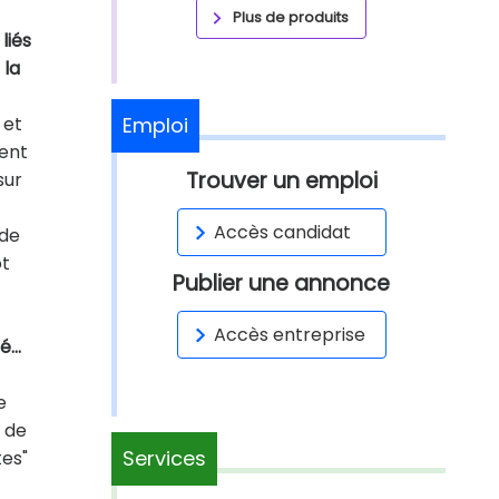
Plus de produits
liés
 la
 et
Emploi
ment
Trouver un emploi
sur
Accès candidat
 de
ôt
Publier une annonce
Accès entreprise
té…
e
e de
Services
es"