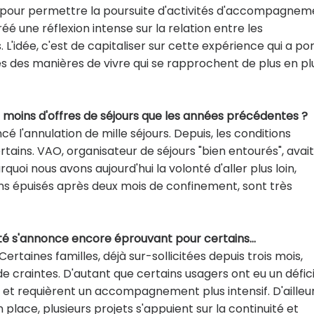
our pour permettre la poursuite d'activités d'accompagne
é une réflexion intense sur la relation entre les
. L'idée, c'est de capitaliser sur cette expérience qui a po
nes des manières de vivre qui se rapprochent de plus en pl
-il moins d'offres de séjours que les années précédentes ?
 l'annulation de mille séjours. Depuis, les conditions
ains. VAO, organisateur de séjours "bien entourés", avait
rquoi nous avons aujourd'hui la volonté d'aller plus loin,
ins épuisés après deux mois de confinement, sont très
 L'été s'annonce encore éprouvant pour certains…
Certaines familles, déjà sur-sollicitées depuis trois mois,
 craintes. D'autant que certains usagers ont eu un défic
 et requièrent un accompagnement plus intensif. D'ailleur
ace, plusieurs projets s'appuient sur la continuité et