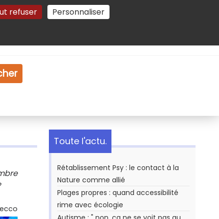
ut refuser
Personnaliser
Gestion des cookies
e
Vidéo
Dossiers
cher
Toute l'actu.
Rétablissement Psy : le contact à la
ombre
Nature comme allié
?
Plages propres : quand accessibilité
rime avec écologie
Secco
Autisme : " non, ça ne se voit pas au