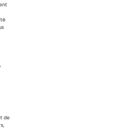
ment
rté
us
,
it de
s,