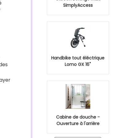
é
SimplyAccess
f
e
Handbike tout éléctrique
 des
Lomo GX 16"
layer
Cabine de douche -
Ouverture à l'arrière