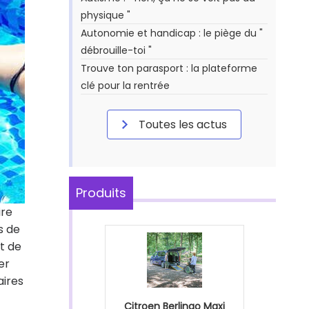
physique "
Autonomie et handicap : le piège du "
débrouille-toi "
Trouve ton parasport : la plateforme
clé pour la rentrée
Toutes les actus
Produits
ire
s de
nt de
er
aires
Citroen Berlingo Maxi