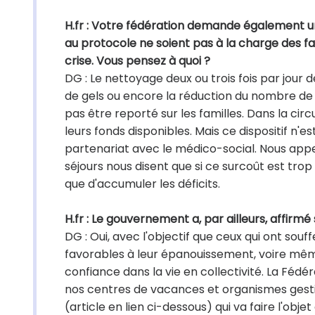
H.fr : Votre fédération demande également une 
au protocole ne soient pas à la charge des fa
crise. Vous pensez à quoi ?
DG : Le nettoyage deux ou trois fois par jour d
de gels ou encore la réduction du nombre de
pas être reporté sur les familles. Dans la circul
leurs fonds disponibles. Mais ce dispositif n'es
partenariat avec le médico-social. Nous appel
séjours nous disent que si ce surcoût est trop
que d'accumuler les déficits.
H.fr : Le gouvernement a, par ailleurs, affirm
DG : Oui, avec l'objectif que ceux qui ont sou
favorables à leur épanouissement, voire mêm
confiance dans la vie en collectivité. La Féd
nos centres de vacances et organismes ges
(article en lien ci-dessous) qui va faire l'obje