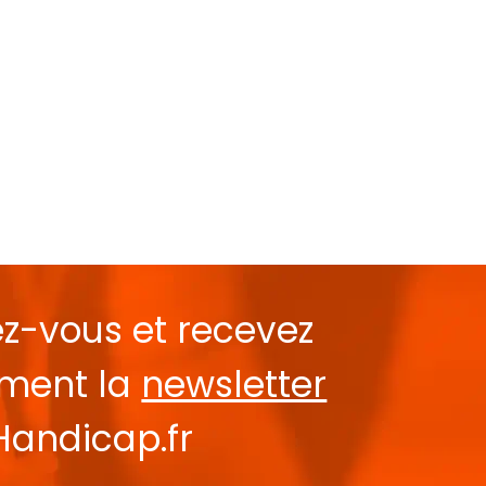
ez-vous et recevez
ement la
newsletter
Handicap.fr