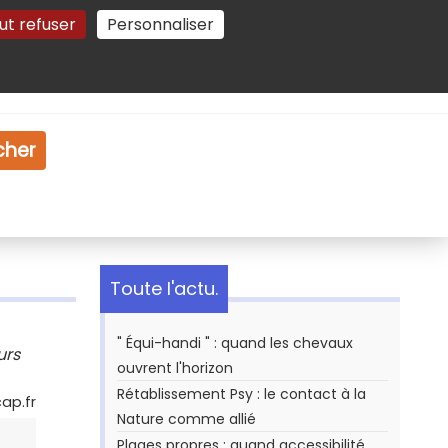
ut refuser
Personnaliser
Gestion des cookies
e
Vidéo
Dossiers
cher
Toute l'actu.
" Équi-handi " : quand les chevaux
urs
ouvrent l'horizon
Rétablissement Psy : le contact à la
cap.fr
Nature comme allié
Plages propres : quand accessibilité