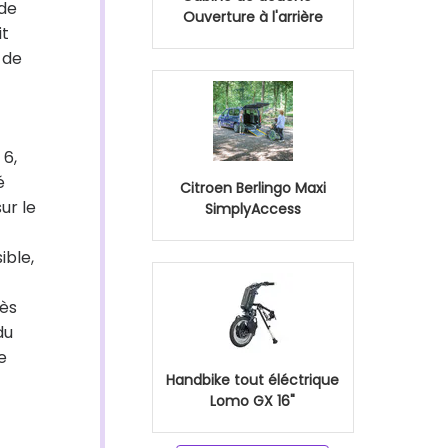
 de
Ouverture à l'arrière
it
 de
 6,
é
Citroen Berlingo Maxi
ur le
SimplyAccess
ible,
rès
du
e
Handbike tout éléctrique
Lomo GX 16"