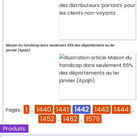
Maison du handicap dans seulement 65% des départements au 1er
janvier (Apajh)
1
1440
1441
1442
1443
1444
Pages :
...
...
1452
1462
1579
...
...
Produits