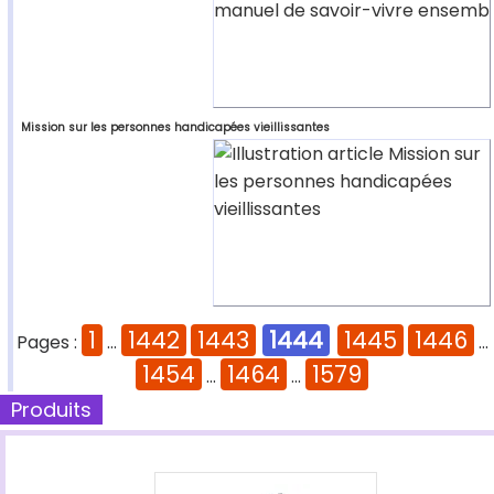
Mission sur les personnes handicapées vieillissantes
1
1442
1443
1444
1445
1446
Pages :
...
...
1454
1464
1579
...
...
Produits