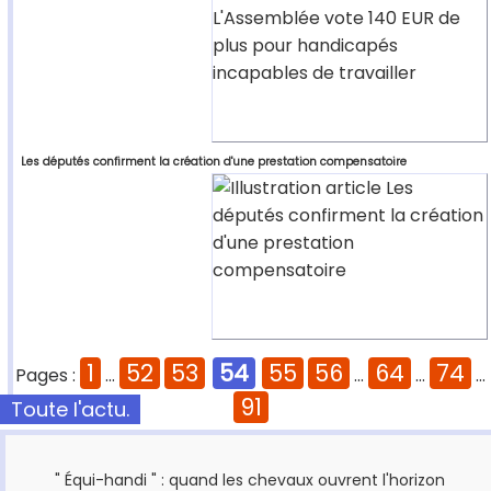
Les députés confirment la création d'une prestation compensatoire
1
52
53
54
55
56
64
74
Pages :
...
...
...
...
91
Toute l'actu.
" Équi-handi " : quand les chevaux ouvrent l'horizon