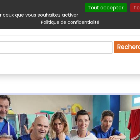
Tout accepter
To
incipal
Navigation complémentaire
Autres services
Plan du site
r ceux que vous souhaitez activer
Politique de confidentialité
Produits & services
Emploi
Droit
Tourism
Recher