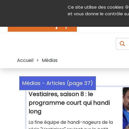
Panneau de gestion des cookies
Ce site utilise des cookies 🍪
Contenu
Aide et accessibilité
Menu pr
et vous donne le contrôle su
Actualités
Accueil
>
Médias
Médias - Articles (page 37)
Vestiaires, saison 8 : le
programme court qui handi
long
La fine équipe de handi-nageurs de la