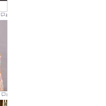
2
o
1