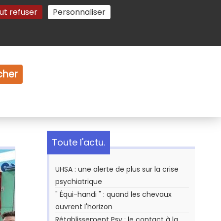
ut refuser
Personnaliser
Gestion des cookies
e
Vidéo
Dossiers
cher
Toute l'actu.
UHSA : une alerte de plus sur la crise
psychiatrique
" Équi-handi " : quand les chevaux
ouvrent l'horizon
Rétablissement Psy : le contact à la