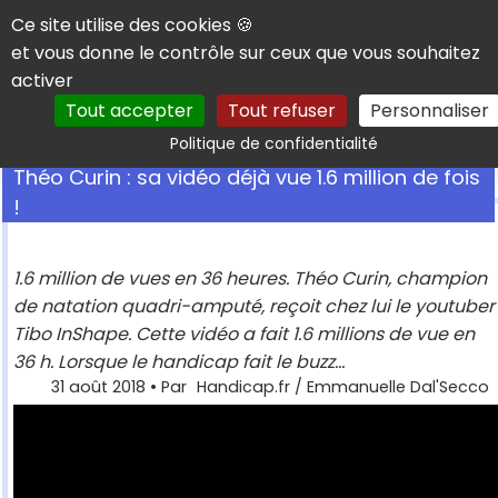
Panneau de gestion des cookies
Ce site utilise des cookies 🍪
et vous donne le contrôle sur ceux que vous souhaitez
activer
Tout accepter
Tout refuser
Personnaliser
Rechercher
Politique de confidentialité
Théo Curin : sa vidéo déjà vue 1.6 million de fois
!
1.6 million de vues en 36 heures. Théo Curin, champion
de natation quadri-amputé, reçoit chez lui le youtuber
Tibo InShape. Cette vidéo a fait 1.6 millions de vue en
36 h. Lorsque le handicap fait le buzz...
31 août 2018
• Par
Handicap.fr / Emmanuelle Dal'Secco