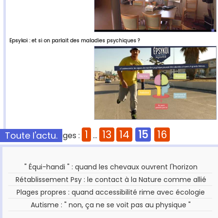
Epsykoi : et si on parlait des maladies psychiques ?
1
13
14
15
16
Toute l'actu.
Pages :
...
" Équi-handi " : quand les chevaux ouvrent l'horizon
Rétablissement Psy : le contact à la Nature comme allié
Plages propres : quand accessibilité rime avec écologie
Autisme : " non, ça ne se voit pas au physique "