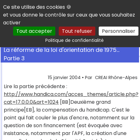
Panneau de gestion des cookies
Ce site utilise des cookies 🍪
et vous donne le contrôle sur ceux que vous souhaitez
activer
Tout accepter
Tout refuser
Personnaliser
Rechercher
Politique de confidentialité
La réforme de la loi d'orientation de 1975...
Partie 3
15 janvier 2004
• Par
CREAI Rhône-Alpes
Lire la partie précédente :
http://www.handica.com/acces_themes/article.php?
cat=17.0.0.0&art=1024
[BB]Deuxième grand
principe[EB], la compensation du handicap. C'est le
point qui fait couler le plus d'encre, notamment sur la
question de son financement (est évoquée avec
insistance, notamment par l'APF, la création d'une