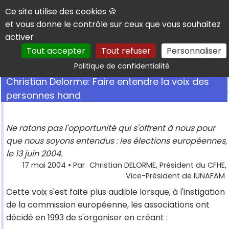
Panneau de gestion des cookies
Ce site utilise des cookies 🍪
et vous donne le contrôle sur ceux que vous souhaitez
activer
Tout accepter
Tout refuser
Personnaliser
Rechercher
Politique de confidentialité
Christian Delorme: Faire entendre la voix des
personnes hand
Ne ratons pas l'opportunité qui s'offrent à nous pour
que nous soyons entendus : les élections européennes,
le 13 juin 2004.
17 mai 2004
• Par
Christian DELORME, Président du CFHE,
Vice-Président de lUNAFAM
Cette voix s'est faite plus audible lorsque, à l'instigation
de la commission européenne, les associations ont
décidé en 1993 de s'organiser en créant :