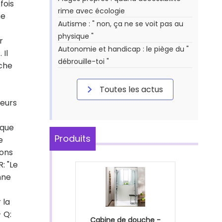
fois
rime avec écologie
ne
Autisme : " non, ça ne se voit pas au
physique "
r
Autonomie et handicap : le piège du "
 Il
débrouille-toi "
uche
Toutes les actus
deurs
 que
Produits
e
ions
: "Le
nne
 la
 Q:
Cabine de douche -