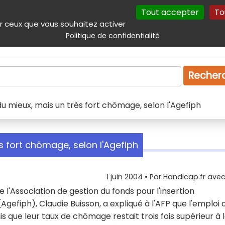
Tout accepter
To
incipal
Navigation complémentaire
Autres services
Plan du site
r ceux que vous souhaitez activer
Politique de confidentialité
Produits & services
Emploi
Droit
Tourism
Recher
u mieux, mais un très fort chômage, selon l'Agefiph
s fort chômage, selon l'Agefiph
1 juin 2004
• Par
Handicap.fr avec 
de l'Association de gestion du fonds pour l'insertion
efiph), Claudie Buisson, a expliqué à l'AFP que l'emploi 
s que leur taux de chômage restait trois fois supérieur à 