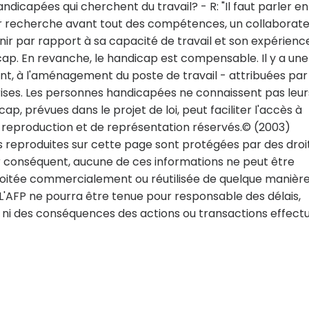
icapées qui cherchent du travail? - R: "Il faut parler en
r recherche avant tout des compétences, un collaborate
nir par rapport à sa capacité de travail et son expérienc
cap. En revanche, le handicap est compensable. Il y a une
ent, à l'aménagement du poste de travail - attribuées par
rises. Les personnes handicapées ne connaissent pas leur
p, prévues dans le projet de loi, peut faciliter l'accès à
de reproduction et de représentation réservés.© (2003)
 reproduites sur cette page sont protégées par des droi
ar conséquent, aucune de ces informations ne peut être
exploitée commercialement ou réutilisée de quelque manièr
. L'AFP ne pourra être tenue pour responsable des délais,
s, ni des conséquences des actions ou transactions effect