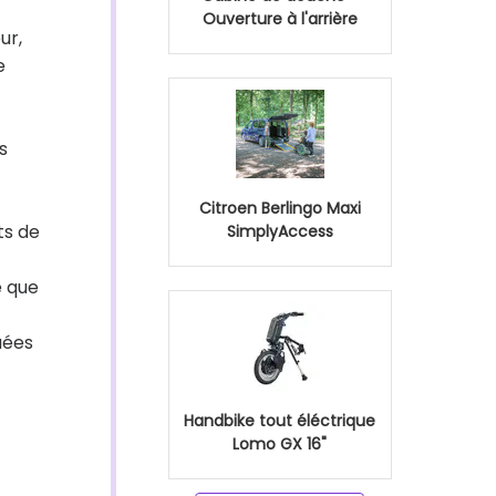
Ouverture à l'arrière
ur,
e
s
Citroen Berlingo Maxi
ts de
SimplyAccess
e que
uées
Handbike tout éléctrique
Lomo GX 16"