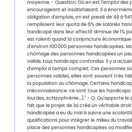
moyenne. - Question: Où en est l'emploi des p
encourageant et insatisfaisant. Il a énorméme
obligation d'emplois, on est passé de 49 à 54%
remplissent leur quota de 6% de salariés handi
handicapé dans leur effectif diminue de 1% par 
est ralenti quand la conjoncture économique
d'environ 100.000 personnes handicapées. Mai
chômage des personnes handicapées un peu moi
valide, tous handicaps confondus. Il y a ac
d'emploi à temps complet. Ces personnes so
personnes valides, elles sont souvent très f
la population au chômage. Certains handicaps 
méconnaissance: ce sont tous les handicaps
lourdes, schizophrénie...)." - Q: Qu'apporte le
fait que le projet de loi crée un véritable dro
handicapée a eu du mal à suivre une scolarit
qualifications pour intégrer le milieu du trava
place des personnes handicapées va modifier 