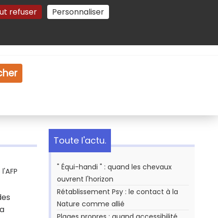
ut refuser
Personnaliser
Gestion des cookies
e
Vidéo
Dossiers
cher
Toute l'actu.
" Équi-handi " : quand les chevaux
l'AFP
ouvrent l'horizon
Rétablissement Psy : le contact à la
des
Nature comme allié
la
Plages propres : quand accessibilité