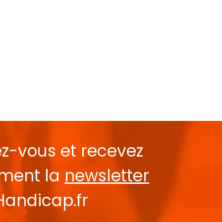
ez-vous et recevez
ement la
newsletter
Handicap.fr