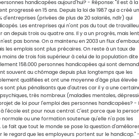
ersonnes handicapées aujourd'hui? - Réponse: "Il est à la 
nt progressé en 15 ans. Depuis la loi de 1987 qui a créé u
 d'entreprises (privées de plus de 20 salariés, ndlr) qui
capés. Les entreprises qui n'ont pas du tout de travailleu
an depuis trois ou quatre ans. Il y a un progrès, mais lent.
 n'est pas bonne. On a maintenu en 2003 un flux d'emba
s les emplois sont plus précaires. On reste à un taux de
ns de trois fois supérieur à celui de la population dite
tuellement 158.000 personnes handicapées qui sont deman
nt souvent au chômage depuis plus longtemps que les
aiblement qualifiées et ont une moyenne d'âge plus élevée
sont plus pénalisants que d'autres car il y a une certain
 psychiques, très nombreux (maladies mentales, dépress
 projet de loi pour l'emploi des personnes handicapées? - R
it à l'école est pour nous central. C'est parce que la perso
é normale ou une formation soutenue qu'elle n'a pas les
il. Le fait que tout le monde se pose la question d'améliorer
le regard que les employeurs portent sur le handicap." -