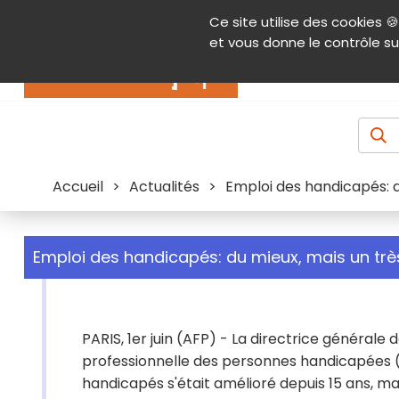
Panneau de gestion des cookies
Ce site utilise des cookies 🍪
Contenu
Aide et accessibilité
Menu pr
et vous donne le contrôle su
Actualités
Accueil
>
Actualités
>
Emploi des handicapés: d
Emploi des handicapés: du mieux, mais un trè
PARIS, 1er juin (AFP) - La directrice générale 
professionnelle des personnes handicapées (Ag
handicapés s'était amélioré depuis 15 ans, mai