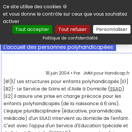
Panneau de gestion des cookies
Ce site utilise des cookies 🍪
et vous donne le contrôle sur ceux que vous souhaitez
activer
Tout accepter
Tout refuser
Personnaliser
Rechercher
Politique de confidentialité
L'accueil des personnes polyhandicapées
18 juin 2004
• Par
JMM pour Handicap.fr
[B1]1/ Les structures pour enfants polyhandicapés [E1]
[B2]- Le Service de Soins et d'Aide à Domicile (
SSAD
)
[E2] Il assure une prise en charge précoce pour les
enfants polyhandicapés (de la naissance à 6 ans).
L'équipe pluridisciplinaire (éducative, paramédicale,
médicale) d'un SSAD intervient au domicile de l'enfant.
C'est avec l'appui d'un Service d'Education Spéciale et