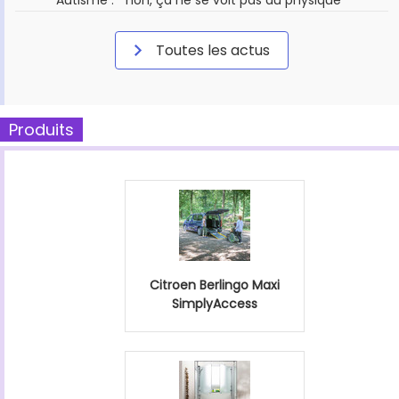
Autisme : " non, ça ne se voit pas au physique "
Toutes les actus
Produits
Citroen Berlingo Maxi
SimplyAccess