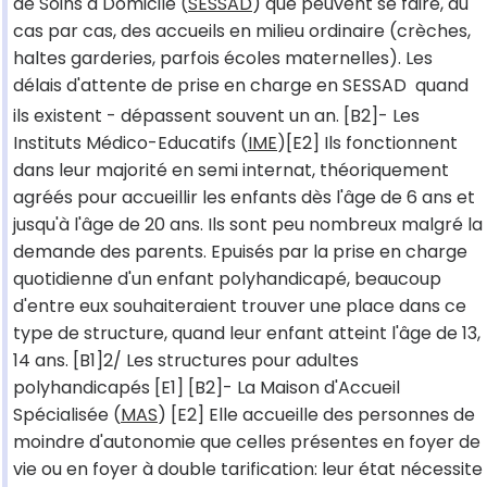
de Soins à Domicile (
SESSAD
) que peuvent se faire, au
cas par cas, des accueils en milieu ordinaire (crèches,
haltes garderies, parfois écoles maternelles). Les
délais d'attente de prise en charge en SESSAD  quand
ils existent - dépassent souvent un an. [B2]- Les
Instituts Médico-Educatifs (
IME
)[E2] Ils fonctionnent
dans leur majorité en semi internat, théoriquement
agréés pour accueillir les enfants dès l'âge de 6 ans et
jusqu'à l'âge de 20 ans. Ils sont peu nombreux malgré la
demande des parents. Epuisés par la prise en charge
quotidienne d'un enfant polyhandicapé, beaucoup
d'entre eux souhaiteraient trouver une place dans ce
type de structure, quand leur enfant atteint l'âge de 13,
14 ans. [B1]2/ Les structures pour adultes
polyhandicapés [E1] [B2]- La Maison d'Accueil
Spécialisée (
MAS
) [E2] Elle accueille des personnes de
moindre d'autonomie que celles présentes en foyer de
vie ou en foyer à double tarification: leur état nécessite