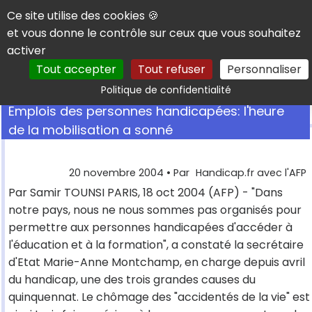
Panneau de gestion des cookies
Ce site utilise des cookies 🍪
et vous donne le contrôle sur ceux que vous souhaitez
activer
Tout accepter
Tout refuser
Personnaliser
Rechercher
Politique de confidentialité
Emplois des personnes handicapées: l'heure
de la mobilisation a sonné
20 novembre 2004
• Par
Handicap.fr avec l'AFP
Par Samir TOUNSI PARIS, 18 oct 2004 (AFP) - "Dans
notre pays, nous ne nous sommes pas organisés pour
permettre aux personnes handicapées d'accéder à
l'éducation et à la formation", a constaté la secrétaire
d'Etat Marie-Anne Montchamp, en charge depuis avril
du handicap, une des trois grandes causes du
quinquennat. Le chômage des "accidentés de la vie" est