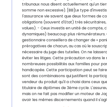
tribunaux nous disent actuellement qu'un tie
somme non excessive). [BB]Le type d'investis
l'assurance vie savent que deux formes de cont
obligations (souvent d'Etat) très sécuritaires
values). - Ceux investis en unité de compte, c
dynamiques) beaucoup plus rémunérateurs. Ce c
gestionnaire conseillera de changer de « panie
prérogatives de chacun, au cas où le souscript
nécessaire du juge des tutelles. On ne laisse
éviter les litiges. Cette précaution va dans 
nombreuses possibilités aux familles pour par
handicapée. Cette participation peut se fair
sont des combinaisons qui justifient la partic
vendeur du produit qu'il a choisi dans ceux qu
titulaire de diplômes de 3ème cycle. L'assureur
mais on ne fait pas modifier un moteur de Jag
avoir les mêmes discernements quand il s'agit