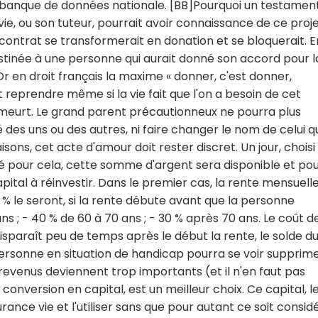
e banque de données nationale. [BB]Pourquoi un testamen
vie, ou son tuteur, pourrait avoir connaissance de ce proje
contrat se transformerait en donation et se bloquerait. E
stinée à une personne qui aurait donné son accord pour l
. Or en droit français la maxime « donner, c'est donner,
t reprendre même si la vie fait que l'on a besoin de cet
it meurt. Le grand parent précautionneux ne pourra plus
des uns ou des autres, ni faire changer le nom de celui q
isons, cet acte d'amour doit rester discret. Un jour, choisi
gné pour cela, cette somme d'argent sera disponible et po
apital à réinvestir. Dans le premier cas, la rente mensuell
 % le seront, si la rente débute avant que la personne
ns ; - 40 % de 60 à 70 ans ; - 30 % après 70 ans. Le coût d
disparaît peu de temps après le début la rente, le solde d
personne en situation de handicap pourra se voir supprim
s revenus deviennent trop importants (et il n'en faut pas
conversion en capital, est un meilleur choix. Ce capital, l
ance vie et l'utiliser sans que pour autant ce soit consid