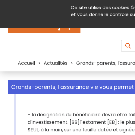
Panneau de gestion des cookies
Ce site utilise des cookies 🍪
Contenu
Aide et accessibilité
Menu pr
et vous donne le contrôle su
Actualités
Accueil
>
Actualités
>
Grands-parents, l'assura
Grands-parents, l'assurance vie vous permet 
- la désignation du bénéficiaire devra être fa
d'investissement. [BB]Testament [EB] : le plus 
SEUL, à la main, sur une feuille datée et sign