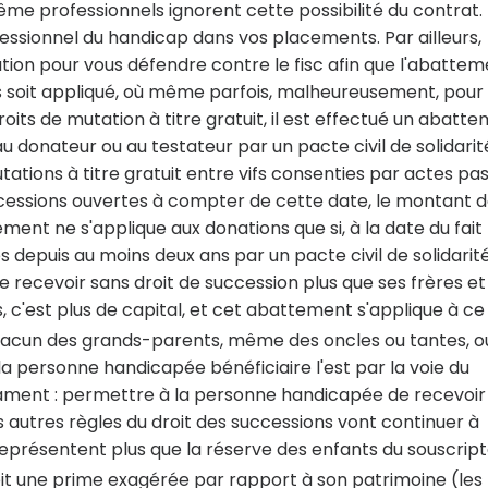
 professionnels ignorent cette possibilité du contrat.
fessionnel du handicap dans vos placements. Par ailleurs,
ation pour vous défendre contre le fisc afin que l'abatte
s soit appliqué, où même parfois, malheureusement, pour 
oits de mutation à titre gratuit, il est effectué un abatt
au donateur ou au testateur par un pacte civil de solidarit
 mutations à titre gratuit entre vifs consenties par actes pa
ccessions ouvertes à compter de cette date, le montant 
ent ne s'applique aux donations que si, à la date du fait
és depuis au moins deux ans par un pacte civil de solidarit
recevoir sans droit de succession plus que ses frères et
s, c'est plus de capital, et cet abattement s'applique à ce
hacun des grands-parents, même des oncles ou tantes, o
a personne handicapée bénéficiaire l'est par la voie du
ament : permettre à la personne handicapée de recevoir
s autres règles du droit des successions vont continuer à
 représentent plus que la réserve des enfants du souscrip
oit une prime exagérée par rapport à son patrimoine (les