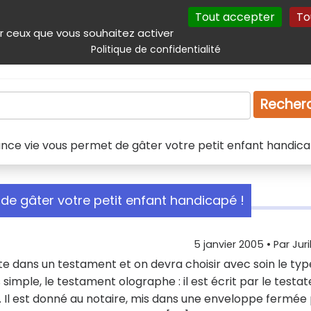
Tout accepter
To
incipal
Navigation complémentaire
Autres services
Plan du site
r ceux que vous souhaitez activer
Politique de confidentialité
Produits & services
Emploi
Droit
Tourism
Recher
nce vie vous permet de gâter votre petit enfant handica
de gâter votre petit enfant handicapé !
5 janvier 2005
• Par
Jur
ite dans un testament et on devra choisir avec soin le typ
simple, le testament olographe : il est écrit par le testat
ée. Il est donné au notaire, mis dans une enveloppe fermée