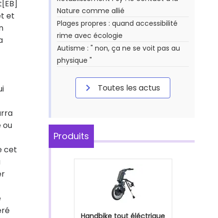
t[EB]
Nature comme allié
t et
Plages propres : quand accessibilité
n
rime avec écologie
a
Autisme : " non, ça ne se voit pas au
physique "
Toutes les actus
ui
urra
e ou
Produits
e cet
u
er
e
éré
Handbike tout éléctrique