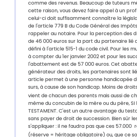
comme des revenus. Beaucoup de tuteurs même
cette raison, vous devez faire appel à un pro
celui-ci doit suffisamment connaître la législ
de l'article 779 B du Code Général des Impôt
rappeler au notaire. Pour la perception des dr
de 46 000 euros sur la part du partenaire lié 
défini à l'article 515-1 du code civil. Pour les
à compter du 1er janvier 2002 et pour les su
l'abattement est de 57 000 euros. Cet abattem
générateur des droits, les partenaires sont li
article permet à une personne handicapée de 
surs, à cause de son handicap. Moins de droit
vient de chacun des parents mais aussi de c
même du concubin de la mère ou du père, SI l
TESTAMENT. C'est un autre avantage du test
sans payer de droit de succession. Bien sûr le
s'appliquer : il ne faudra pas que ces 57.000 
(réserve = héritage obligatoire) ou, que ce s