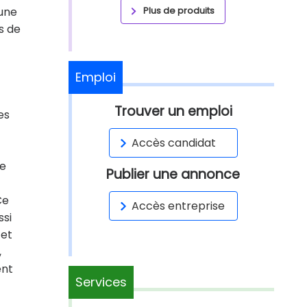
 une
Plus de produits
s de
Emploi
Trouver un emploi
es
Accès candidat
de
Publier une annonce
Ce
Accès entreprise
ssi
 et
,
ent
Services