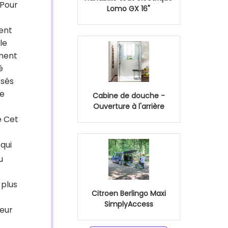
 Pour
Lomo GX 16"
ment
le
ement
é
ssés
de
Cabine de douche -
Ouverture à l'arrière
é Cet
 qui
u
 plus
Citroen Berlingo Maxi
SimplyAccess
teur