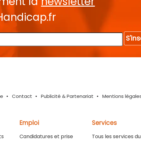
ement la
newsletter
Handicap.fr
S'ins
te
Contact
Publicité & Partenariat
Mentions légale
Emploi
Services
ts
Candidatures et prise
Tous les services du