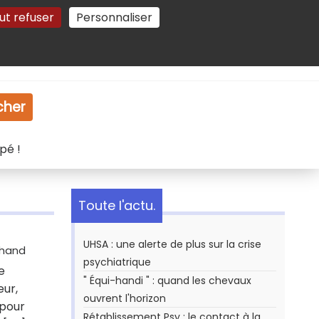
ut refuser
Personnaliser
Gestion des cookies
e
Vidéo
Dossiers
cher
pé !
Toute l'actu.
UHSA : une alerte de plus sur la crise
ihand
psychiatrique
e
" Équi-handi " : quand les chevaux
eur,
ouvrent l'horizon
 pour
Rétablissement Psy : le contact à la