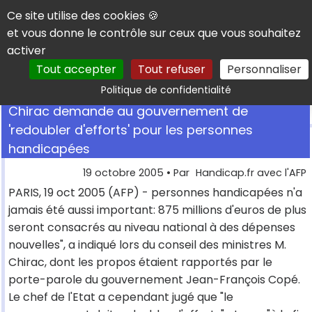
Panneau de gestion des cookies
Ce site utilise des cookies 🍪
et vous donne le contrôle sur ceux que vous souhaitez
activer
Tout accepter
Tout refuser
Personnaliser
Rechercher
Politique de confidentialité
Chirac demande au gouvernement de
'redoubler d'efforts' pour les personnes
handicapées
19 octobre 2005
• Par
Handicap.fr avec l'AFP
PARIS, 19 oct 2005 (AFP) - personnes handicapées n'a
jamais été aussi important: 875 millions d'euros de plus
seront consacrés au niveau national à des dépenses
nouvelles", a indiqué lors du conseil des ministres M.
Chirac, dont les propos étaient rapportés par le
porte-parole du gouvernement Jean-François Copé.
Le chef de l'Etat a cependant jugé que "le