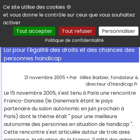
Panneau de gestion des cookies
Ce site utilise des cookies 🍪
et vous donne le contrôle sur ceux que vous souhaitez
activer
Tout accepter
Tout refuser
Personnaliser
Rechercher
Politique de confidentialité
Loi pour l'égalité des droits et des chances des
personnes handicap
21 novembre 2005
• Par
Gilles Barbier, fondateur &
directeur d'Handicap.fr
Le 15 novembre 2005, s'est tenu à Paris une rencontre
Franco-Danoise (le Danemark étant le pays
partenaire du salon autonomic en juin prochain à
Paris) dont le thème était " pour une meilleure
autonomie des personnes en situation de handicap ".
Cette rencontre s'est articulée autour de trois axes
principaux, la situation de la France, l'utilité des aides