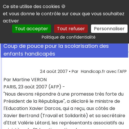
Panneau de gestion des cookies
Ce site utilise des cookies 🍪
et vous donne le contrôle sur ceux que vous souhaitez
activer
Tout accepter
Tout refuser
Personnaliser
Rechercher
Politique de confidentialité
Coup de pouce pour la scolarisation des
enfants handicapés
24 août 2007
• Par
Handicap.fr avec l'AFP
Par Martine VERON
PARIS, 23 août 2007 (AFP) -
"Nous devons répondre à une promesse très forte du
Président de la République", a déclaré le ministre de
l'Education Xavier Darcos, qui a reçu, aux côtés de
Xavier Bertrand (Travail et Solidarité) et sa secrétaire
d'Etat Valérie Létard, les représentants associatifs au