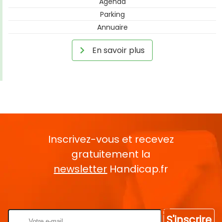
Agenda
Parking
Annuaire
En savoir plus
Inscrivez-vous et recevez
gratuitement la
newsletter
Handicap.fr
Rentrez votre E-mail
S'inscrire