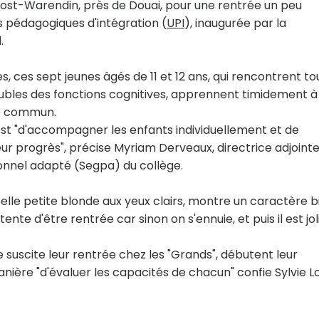
oost-Warendin, près de Douai, pour une rentrée un peu
s pédagogiques d'intégration (
UPI
), inaugurée par la
.
tes, ces sept jeunes âgés de 11 et 12 ans, qui rencontrent to
roubles des fonctions cognitives, apprennent timidement à
vie commun.
 est "d'accompagner les enfants individuellement et de
leur progrès", précise Myriam Derveaux, directrice adjoint
onnel adapté (Segpa) du collège.
 belle petite blonde aux yeux clairs, montre un caractère b
ente d'être rentrée car sinon on s'ennuie, et puis il est jol
 suscite leur rentrée chez les "Grands", débutent leur
nière "d'évaluer les capacités de chacun" confie Sylvie L