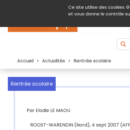
Panneau de gestion des cookies
Ce site utilise des cookies 🍪
Contenu
Aide et accessibilité
Menu pr
et vous donne le contrôle su
Actualités
Accueil
>
Actualités
>
Rentrée scolaire
Rentrée scolaire
Par Elodie LE MAOU
ROOST-WARENDIN (Nord), 4 sept 2007 (AFP) -