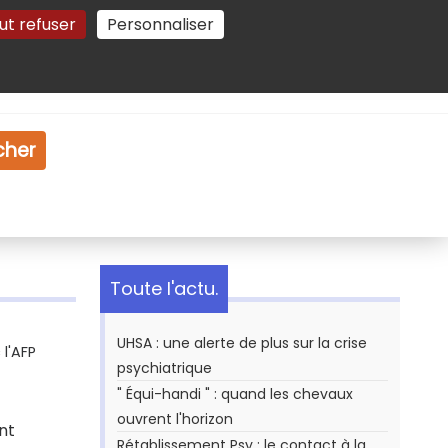
ut refuser
Personnaliser
Gestion des cookies
e
Vidéo
Dossiers
cher
Toute l'actu.
UHSA : une alerte de plus sur la crise
l'AFP
psychiatrique
" Équi-handi " : quand les chevaux
ouvrent l'horizon
nt
Rétablissement Psy : le contact à la