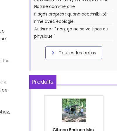
Nature comme allié
Plages propres : quand accessibilité
rime avec écologie
Autisme : " non, ça ne se voit pas au
us
physique "
 se
Toutes les actus
e des
Produits
ien
i ce
ohez,
Citroen Berlingo Maxi