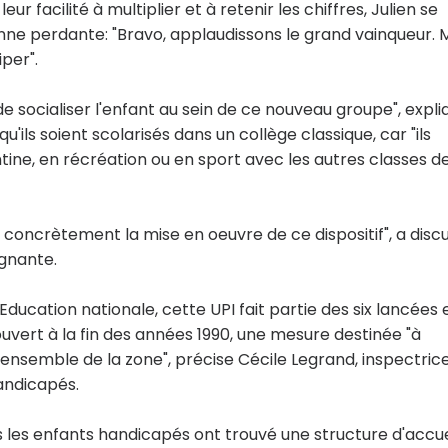
ur facilité à multiplier et à retenir les chiffres, Julien se
nne perdante: "Bravo, applaudissons le grand vainqueur. M
iper".
e socialiser l'enfant au sein de ce nouveau groupe", expli
ls soient scolarisés dans un collège classique, car "ils
tine, en récréation ou en sport avec les autres classes d
ncrètement la mise en oeuvre de ce dispositif", a disc
ignante.
ducation nationale, cette UPI fait partie des six lancées 
vert à la fin des années 1990, une mesure destinée "à
l'ensemble de la zone", précise Cécile Legrand, inspectric
andicapés.
s les enfants handicapés ont trouvé une structure d'accue