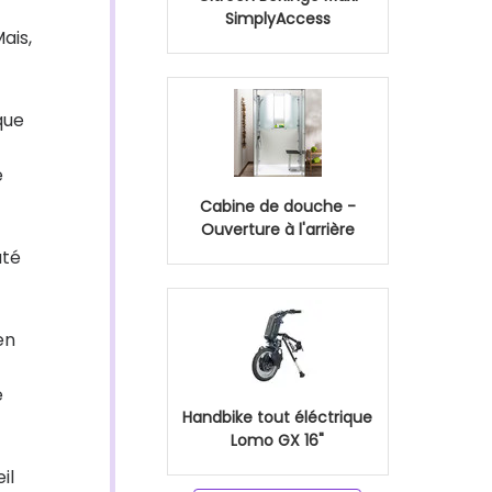
SimplyAccess
ais,
que
e
Cabine de douche -
Ouverture à l'arrière
uté
en
e
Handbike tout éléctrique
Lomo GX 16"
il