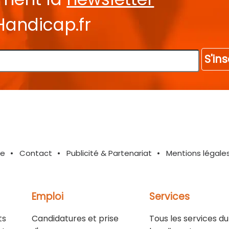
Handicap.fr
S'ins
te
Contact
Publicité & Partenariat
Mentions légale
Emploi
Services
ts
Candidatures et prise
Tous les services du