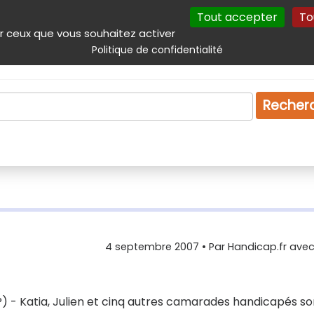
Tout accepter
To
incipal
Navigation complémentaire
Autres services
Plan du site
r ceux que vous souhaitez activer
Politique de confidentialité
Produits & services
Emploi
Droit
Tourism
Recher
4 septembre 2007
• Par
Handicap.fr avec 
 Katia, Julien et cinq autres camarades handicapés so