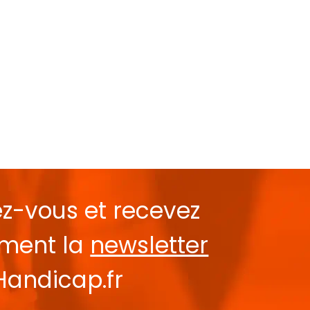
ez-vous et recevez
ement la
newsletter
Handicap.fr