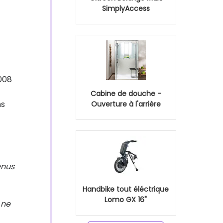
SimplyAccess
008
Cabine de douche -
ns
Ouverture à l'arrière
enus
Handbike tout éléctrique
Lomo GX 16"
 ne