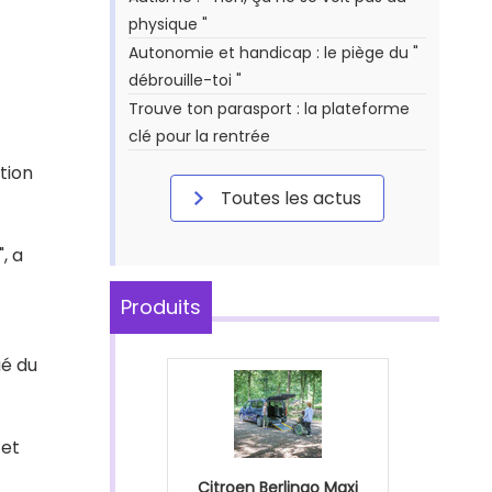
physique "
Autonomie et handicap : le piège du "
débrouille-toi "
Trouve ton parasport : la plateforme
clé pour la rentrée
tion
Toutes les actus
, a
Produits
ué du
 et
Citroen Berlingo Maxi