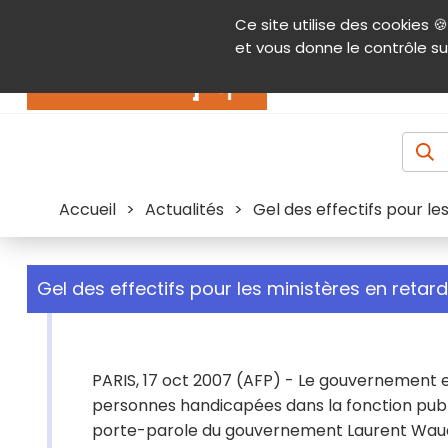
Panneau de gestion des cookies
Ce site utilise des cookies 🍪
Contenu
Aide et accessibilité
Menu pr
et vous donne le contrôle su
Actualités
Accueil
>
Actualités
>
Gel des effectifs pour le
Gel des effectifs pour les ministères en retard
PARIS, 17 oct 2007 (AFP) - Le gouvernement en
personnes handicapées dans la fonction publiq
porte-parole du gouvernement Laurent Wauquiez