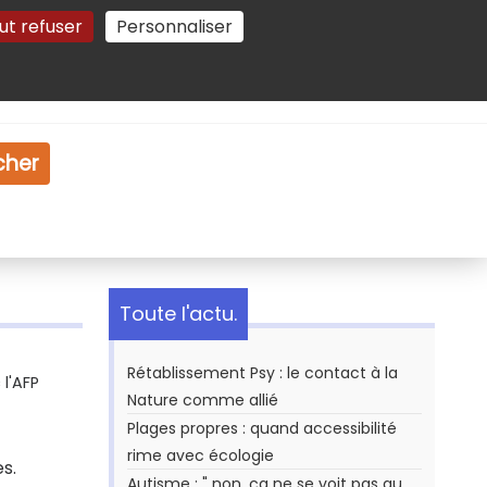
ut refuser
Personnaliser
Gestion des cookies
e
Vidéo
Dossiers
cher
Toute l'actu.
Rétablissement Psy : le contact à la
l'AFP
Nature comme allié
Plages propres : quand accessibilité
rime avec écologie
s.
Autisme : " non, ça ne se voit pas au