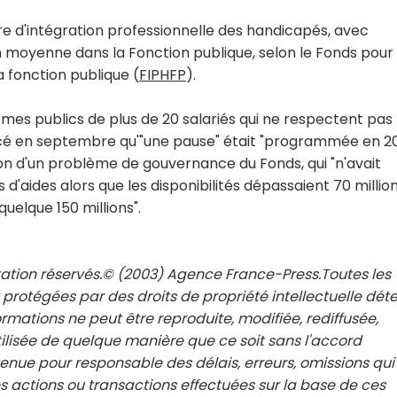
re d'intégration professionnelle des handicapés, avec
 moyenne dans la Fonction publique, selon le Fonds pour
 fonction publique (
FIPHFP
).
smes publics de plus de 20 salariés qui ne respectent pas
noncé en septembre qu'"une pause" était "programmée en 2
son d'un problème de gouvernance du Fonds, qui "n'avait
os d'aides alors que les disponibilités dépassaient 70 millio
uelque 150 millions".
tation réservés.© (2003) Agence France-Press.Toutes les
 protégées par des droits de propriété intellectuelle dét
rmations ne peut être reproduite, modifiée, rediffusée,
ilisée de quelque manière que ce soit sans l'accord
 tenue pour responsable des délais, erreurs, omissions qui
 actions ou transactions effectuées sur la base de ces