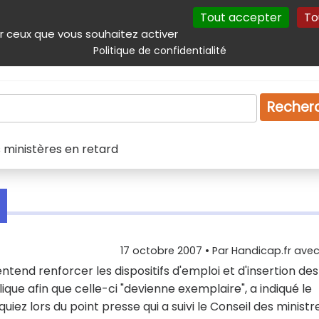
Tout accepter
To
incipal
Navigation complémentaire
Autres services
Plan du site
r ceux que vous souhaitez activer
Politique de confidentialité
Produits & services
Emploi
Droit
Tourism
Recher
s ministères en retard
17 octobre 2007
• Par
Handicap.fr avec 
tend renforcer les dispositifs d'emploi et d'insertion des
ue afin que celle-ci "devienne exemplaire", a indiqué le
 lors du point presse qui a suivi le Conseil des ministre