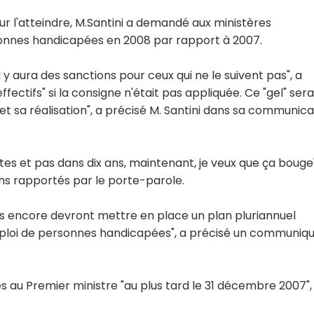
. Pour l'atteindre, M.Santini a demandé aux ministères
onnes handicapées en 2008 par rapport à 2007.
 y aura des sanctions pour ceux qui ne le suivent pas", a
fectifs" si la consigne n'était pas appliquée. Ce "gel" sera
f et sa réalisation", a précisé M. Santini dans sa communica
 et pas dans dix ans, maintenant, je veux que ça bouge"
ons rapportés par le porte-parole.
pas encore devront mettre en place un plan pluriannuel
emploi de personnes handicapées", a précisé un communiq
 au Premier ministre "au plus tard le 31 décembre 2007",