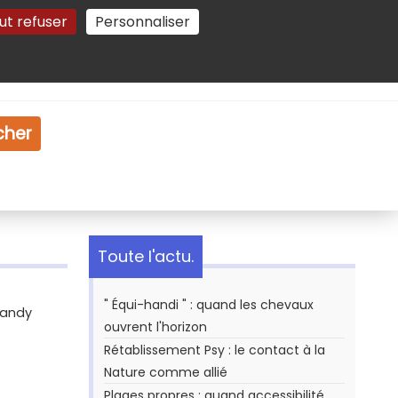
ut refuser
Personnaliser
Gestion des cookies
e
Vidéo
Dossiers
cher
Toute l'actu.
" Équi-handi " : quand les chevaux
mandy
ouvrent l'horizon
Rétablissement Psy : le contact à la
Nature comme allié
Plages propres : quand accessibilité