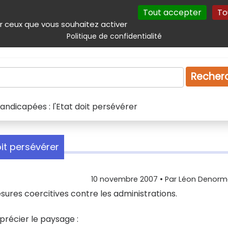
Tout accepter
To
incipal
Navigation complémentaire
Autres services
Plan du site
r ceux que vous souhaitez activer
Politique de confidentialité
Produits & services
Emploi
Droit
Tourism
Recher
ndicapées : l'Etat doit persévérer
it persévérer
10 novembre 2007
• Par
Léon Denor
sures coercitives contre les administrations.
précier le paysage :