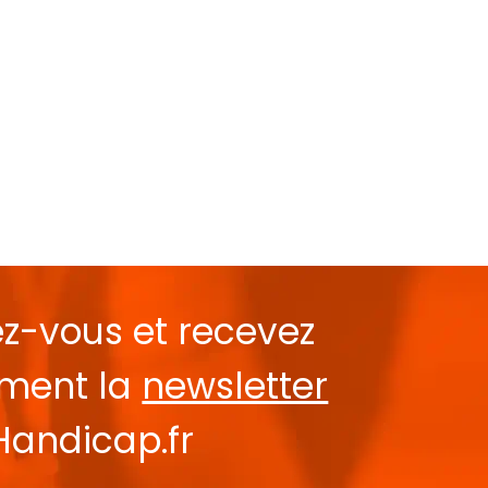
ez-vous et recevez
ement la
newsletter
Handicap.fr