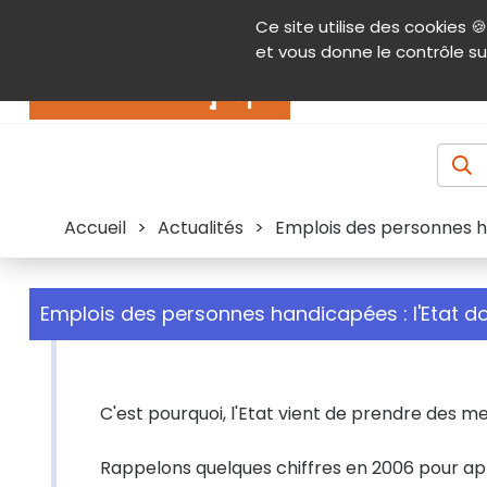
Panneau de gestion des cookies
Ce site utilise des cookies 🍪
Contenu
Aide et accessibilité
Menu pr
et vous donne le contrôle su
Actualités
Accueil
>
Actualités
>
Emplois des personnes ha
Emplois des personnes handicapées : l'Etat do
C'est pourquoi, l'Etat vient de prendre des me
Rappelons quelques chiffres en 2006 pour ap