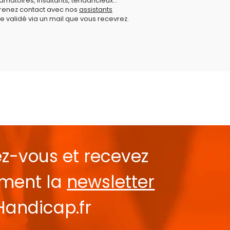
amatoires, insultants, tendancieux...
prenez contact avec nos
assistants
e validé via un mail que vous recevrez.
ez-vous et recevez
ement la
newsletter
Handicap.fr