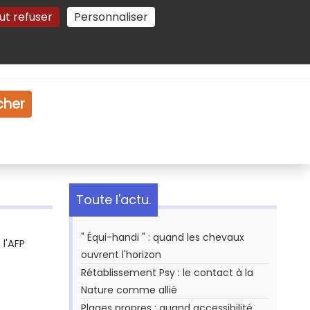
ut refuser
Personnaliser
Gestion des cookies
e
Vidéo
Dossiers
cher
Toute l'actu.
" Équi-handi " : quand les chevaux
l'AFP
ouvrent l'horizon
Rétablissement Psy : le contact à la
Nature comme allié
Plages propres : quand accessibilité