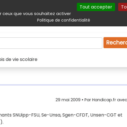
Tout accepter
To
incipal
Navigation complémentaire
Autres services
Plan du site
r ceux que vous souhaitez activer
Politique de confidentialité
Produits & services
Emploi
Droit
Tourism
Recher
s de vie scolaire
29 mai 2009
• Par
Handicap.fr avec 
eignants SNUipp-FSU, Se-Unsa, Sgen-CFDT, Unsen-CGT et
).