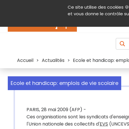
Panneau de gestion des cookies
Ce site utilise des cookies 🍪
Contenu
Aide et accessibilité
Menu pr
et vous donne le contrôle su
Actualités
Accueil
>
Actualités
>
Ecole et handicap: emploi
Ecole et handicap: emplois de vie scolaire
PARIS, 28 mai 2009 (AFP) -
Ces organisations sont les syndicats d'ens
l'Union nationale des collectifs d'
EVS
(UNCEVS