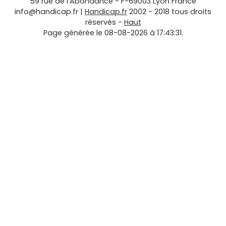
59 rue de l'Abondance
-
F-69003
Lyon
France
info@handicap.fr
|
Handicap.fr
2002 - 2018 tous droits
réservés -
Haut
Page générée le 08-08-2026 à 17:43:31.