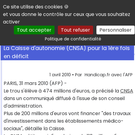
Panneau de gestion des cookies
Ce site utilise des cookies 🍪
et vous donne le contrôle sur ceux que vous souhaitez
activer
Tout accepter
Tout refuser
Personnaliser
Rechercher
Politique de confidentialité
La Caisse d'autonomie (CNSA) pour la 1ère fois
en déficit
1 avril 2010
• Par
Handicap.fr avec l'AFP
PARIS, 31 mars 2010 (AFP) -
Le trou s'élève à 474 millions d'euros, a précisé la
CNSA
dans un communiqué diffusé à l'issue de son conseil
d'administration.
Plus de 200 millions d'euros vont financer "des travaux
d'investissement dans les établissements médico-
sociaux", détaille la Caisse.