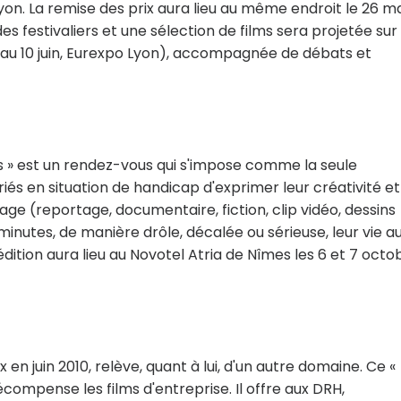
 Lyon. La remise des prix aura lieu au même endroit le 26 m
es festivaliers et une sélection de films sera projetée sur
8 au 10 juin, Eurexpo Lyon), accompagnée de débats et
ps » est un rendez-vous qui s'impose comme la seule
iés en situation de handicap d'exprimer leur créativité et
age (reportage, documentaire, fiction, clip vidéo, dessins
minutes, de manière drôle, décalée ou sérieuse, leur vie a
édition aura lieu au Novotel Atria de Nîmes les 6 et 7 octo
en juin 2010, relève, quant à lui, d'un autre domaine. Ce «
écompense les films d'entreprise. Il offre aux DRH,