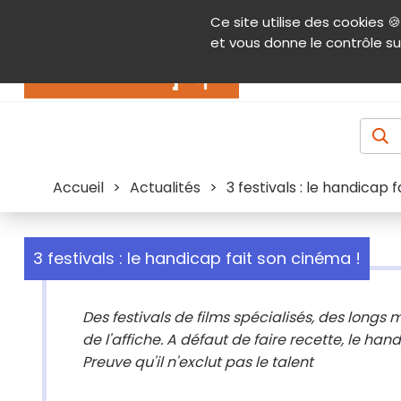
Panneau de gestion des cookies
Ce site utilise des cookies 🍪
Contenu
Aide et accessibilité
Menu pr
et vous donne le contrôle su
Actualités
Accueil
>
Actualités
>
3 festivals : le handicap 
3 festivals : le handicap fait son cinéma !
Des festivals de films spécialisés, des long
de l'affiche. A défaut de faire recette, le ha
Preuve qu'il n'exclut pas le talent