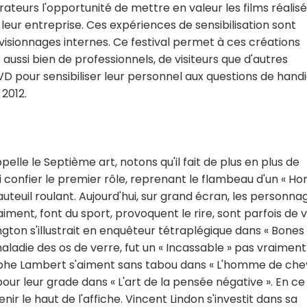
teurs l'opportunité de mettre en valeur les films réalisé
eur entreprise. Ces expériences de sensibilisation sont
visionnages internes. Ce festival permet à ces créations
aussi bien de professionnels, de visiteurs que d'autres
VD pour sensibiliser leur personnel aux questions de hand
 2012.
pelle le Septième art, notons qu'il fait de plus en plus de
lui confier le premier rôle, reprenant le flambeau d'un « 
uteuil roulant. Aujourd'hui, sur grand écran, les personna
ment, font du sport, provoquent le rire, sont parfois de v
ngton s'illustrait en enquêteur tétraplégique dans « Bones
maladie des os de verre, fut un « Incassable » pas vraiment
he Lambert s'aiment sans tabou dans « L'homme de che
ur leur grade dans « L'art de la pensée négative ». En ce
ir le haut de l'affiche. Vincent Lindon s'investit dans sa