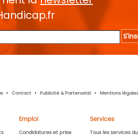
Handicap.fr
S'ins
te
Contact
Publicité & Partenariat
Mentions légale
Emploi
Services
ts
Candidatures et prise
Tous les services du