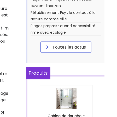
ouvrent l'horizon
eure
Rétablissement Psy : le contact à la
 est
Nature comme allié
Plages propres : quand accessibilité
film,
rime avec écologie
isés.
 ou
Toutes les actus
Produits
ntre
r,
nage
age
 21
Cabine de douche -