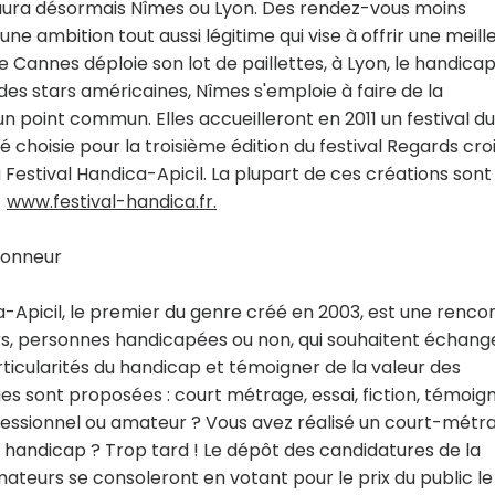
Il y aura désormais Nîmes ou Lyon. Des rendez-vous moins
ne ambition tout aussi légitime qui vise à offrir une meill
ue Cannes déploie son lot de paillettes, à Lyon, le handicap
t des stars américaines, Nîmes s'emploie à faire de la
n point commun. Elles accueilleront en 2011 un festival du 
té choisie pour la troisième édition du festival Regards cro
 Festival Handica-Apicil. La plupart de ces créations sont
e
www.festival-handica.fr.
'honneur
a-Apicil, le premier du genre créé en 2003, est une renco
rs, personnes handicapées ou non, qui souhaitent échange
rticularités du handicap et témoigner de la valeur des
s sont proposées : court métrage, essai, fiction, témoig
fessionnel ou amateur ? Vous avez réalisé un court-métr
e handicap ? Trop tard ! Le dépôt des candidatures de la
mateurs se consoleront en votant pour le prix du public le