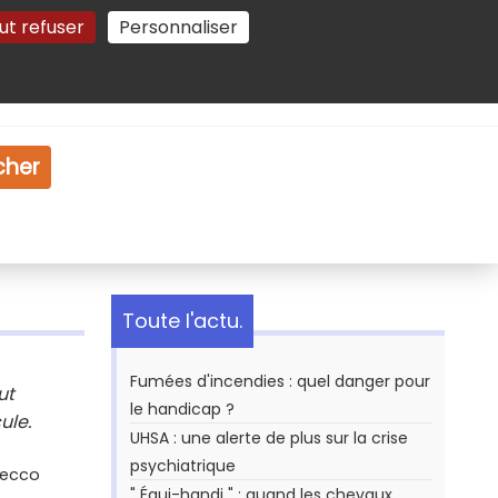
ut refuser
Personnaliser
Gestion des cookies
e
Vidéo
Dossiers
cher
Toute l'actu.
Fumées d'incendies : quel danger pour
ut
le handicap ?
ule.
UHSA : une alerte de plus sur la crise
psychiatrique
Secco
" Équi-handi " : quand les chevaux