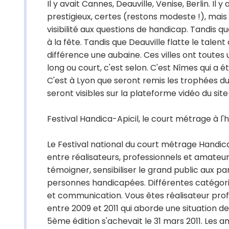
Il y avait Cannes, Deauville, Venise, Berlin. 
prestigieux, certes (restons modeste !), mais u
visibilité aux questions de handicap. Tandis q
à la fête. Tandis que Deauville flatte le talen
différence une aubaine. Ces villes ont toutes u
long ou court, c'est selon. C'est Nîmes qui a é
C'est à Lyon que seront remis les trophées du
seront visibles sur la plateforme vidéo du sit
Festival Handica-Apicil, le court métrage à l
Le Festival national du court métrage Handic
entre réalisateurs, professionnels et amateu
témoigner, sensibiliser le grand public aux pa
personnes handicapées. Différentes catégorie
et communication. Vous êtes réalisateur pro
entre 2009 et 2011 qui aborde une situation d
5ème édition s'achevait le 31 mars 2011. Les a