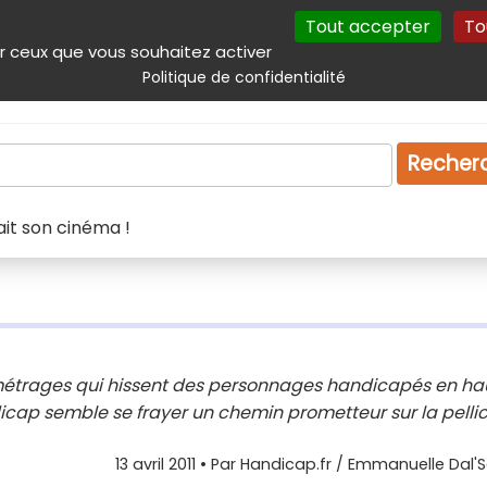
Tout accepter
To
incipal
Navigation complémentaire
Autres services
Plan du site
r ceux que vous souhaitez activer
Politique de confidentialité
Produits & services
Emploi
Droit
Tourism
Recher
fait son cinéma !
s métrages qui hissent des personnages handicapés en ha
ndicap semble se frayer un chemin prometteur sur la pellic
13 avril 2011
• Par
Handicap.fr / Emmanuelle Dal'