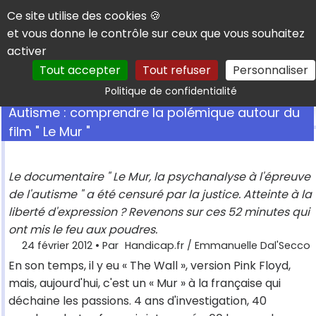
Panneau de gestion des cookies
Ce site utilise des cookies 🍪
et vous donne le contrôle sur ceux que vous souhaitez
activer
Tout accepter
Tout refuser
Personnaliser
Rechercher
Politique de confidentialité
Autisme : comprendre la polémique autour du
film " Le Mur "
Le documentaire " Le Mur, la psychanalyse à l'épreuve
de l'autisme " a été censuré par la justice. Atteinte à la
liberté d'expression ? Revenons sur ces 52 minutes qui
ont mis le feu aux poudres.
24 février 2012
• Par
Handicap.fr / Emmanuelle Dal'Secco
En son temps, il y eu « The Wall », version Pink Floyd,
mais, aujourd'hui, c'est un « Mur » à la française qui
déchaine les passions. 4 ans d'investigation, 40