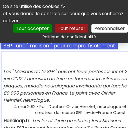
Panneau de gestion des cookies
Ce site utilise des cookies 🍪
et vous donne le contrôle sur ceux que vous souhaitez
activer
Tout accepter
Tout refuser
Personnaliser
Rechercher
Politique de confidentialité
SEP : une " maison " pour rompre l'isolement
Les " Maisons de la SEP " ouvrent leurs portes les 1er et 2
juin 2012. L'occasion de faire un focus sur la sclérose en
plaques, maladie neurologique invalidante qui touche
80 000 personnes en France. Le point avec Olivier
Heinzlef, neurologue.
4 mai 2012
• Par
Docteur Olivier Heinzlef, neurologue et
créateur du réseau SEP Ile-de-France Ouest
Handicap.fr
:
Les 1er et 2 juin prochains, les « Maisons
de la
SEP
» ouvrent leurs portes dans 7 villes de France.