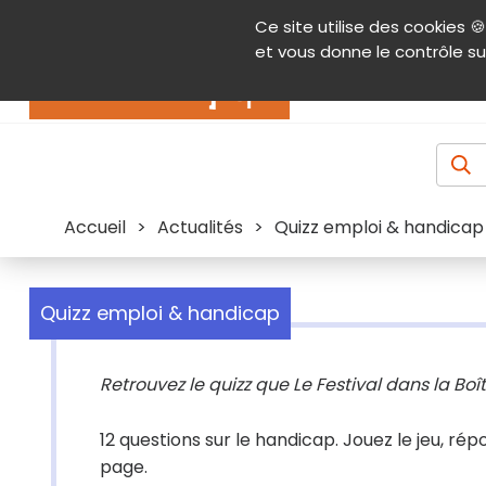
Panneau de gestion des cookies
Ce site utilise des cookies 🍪
Contenu
Aide et accessibilité
Menu pr
et vous donne le contrôle su
Actualités
Accueil
>
Actualités
>
Quizz emploi & handicap
Quizz emploi & handicap
Retrouvez le quizz que Le Festival dans la Boî
12 questions sur le handicap. Jouez le jeu, ré
page.