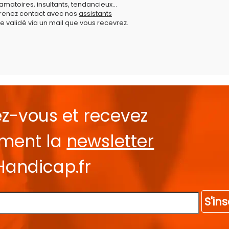
amatoires, insultants, tendancieux...
prenez contact avec nos
assistants
e validé via un mail que vous recevrez.
ez-vous et recevez
ement la
newsletter
Handicap.fr
S'ins