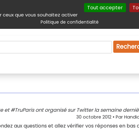
Tout accepter
To
incipal
Navigation complémentaire
Autres services
Plan du site
r ceux que vous souhaitez activer
Politique de confidentialité
Produits & services
Emploi
Droit
Tourism
Recher
te et #TruParis ont organisé sur Twitter la semaine derniè
30 octobre 2012
• Par
Handic
pondez aux questions et allez vérifier vos réponses en bas 