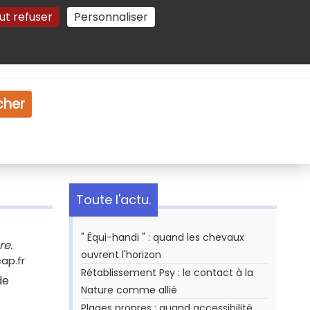
ut refuser
Personnaliser
Gestion des cookies
e
Vidéo
Dossiers
cher
Toute l'actu.
" Équi-handi " : quand les chevaux
re.
ouvrent l'horizon
ap.fr
Rétablissement Psy : le contact à la
de
Nature comme allié
Plages propres : quand accessibilité