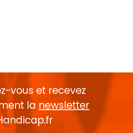
ez-vous et recevez
ement la
newsletter
Handicap.fr