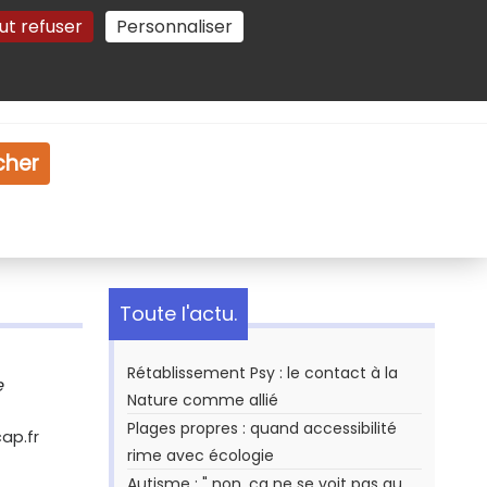
ut refuser
Personnaliser
Gestion des cookies
e
Vidéo
Dossiers
cher
Toute l'actu.
Rétablissement Psy : le contact à la
e
Nature comme allié
Plages propres : quand accessibilité
ap.fr
rime avec écologie
Autisme : " non, ça ne se voit pas au