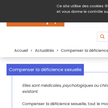
Panneau de gestion des cookies
Ce site utilise des cookies 🍪
Contenu
Aide et accessibilité
Menu pr
et vous donne le contrôle su
Actualités
Accueil
>
Actualités
>
Compenser la déficience
Compenser la déficience sexuelle
Elles sont médicales, psychologiques ou chi
existant.
Compenser la déficience sexuelle, tout le mon