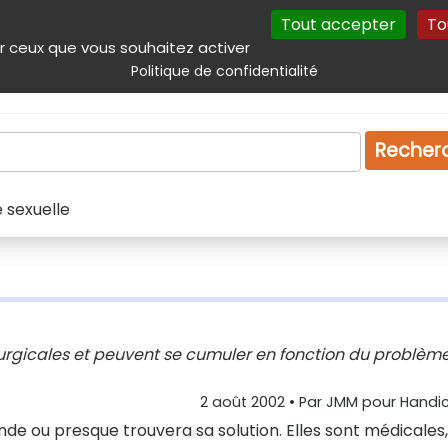
Tout accepter
To
incipal
Navigation complémentaire
Autres services
Plan du site
r ceux que vous souhaitez activer
Politique de confidentialité
Produits & services
Emploi
Droit
Tourism
Recher
 sexuelle
rurgicales et peuvent se cumuler en fonction du problèm
2 août 2002
• Par
JMM pour Handic
de ou presque trouvera sa solution. Elles sont médicales,