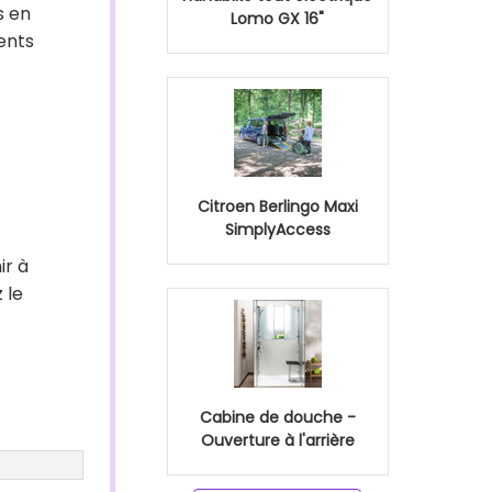
s en
Lomo GX 16"
ents
Citroen Berlingo Maxi
SimplyAccess
ir à
 le
Cabine de douche -
Ouverture à l'arrière