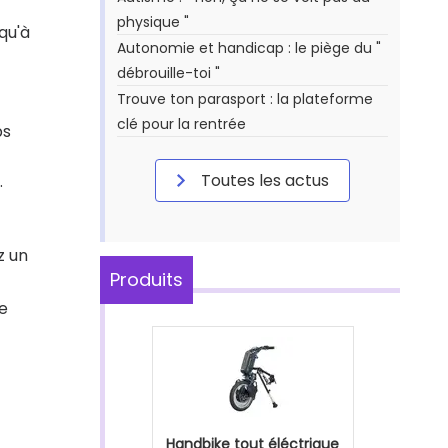
physique "
qu'à
Autonomie et handicap : le piège du "
débrouille-toi "
Trouve ton parasport : la plateforme
clé pour la rentrée
ps
Toutes les actus
.
z un
Produits
de
Handbike tout éléctrique