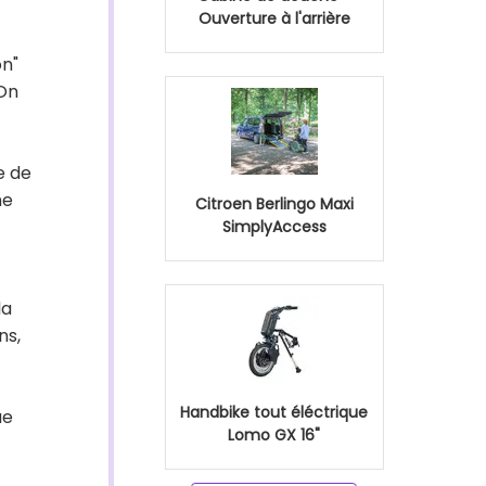
Ouverture à l'arrière
on"
 On
e de
ne
Citroen Berlingo Maxi
SimplyAccess
la
ns,
Handbike tout éléctrique
ue
Lomo GX 16"