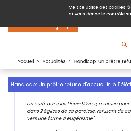
Panneau de gestion des cookies
Ce site utilise des cookies 🍪
Contenu
Aide et accessibilité
Menu pr
et vous donne le contrôle su
Actualités
Accueil
>
Actualités
>
Handicap: Un prêtre refus
Handicap: Un prêtre refuse d'accueillir le Télé
Un curé, dans les Deux-Sèvres, a refusé pour 
dans 2 églises de sa paroisse, refusant de c
vers une forme d'eugénisme"