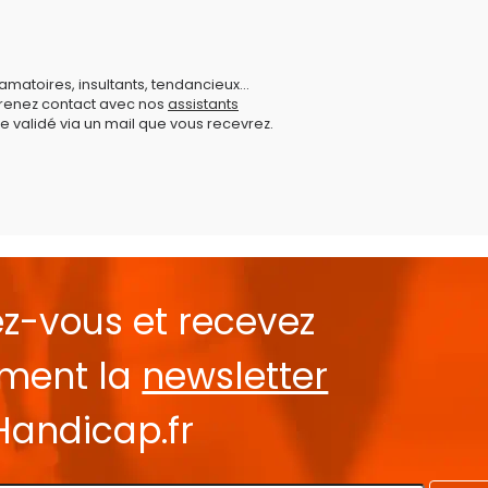
amatoires, insultants, tendancieux...
prenez contact avec nos
assistants
e validé via un mail que vous recevrez.
ez-vous et recevez
ement la
newsletter
Handicap.fr