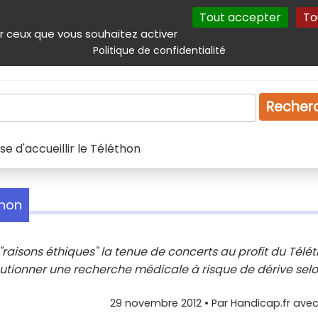
Tout accepter
To
incipal
Navigation complémentaire
Autres services
Plan du site
r ceux que vous souhaitez activer
Politique de confidentialité
Produits & services
Emploi
Droit
Tourism
Recher
e d'accueillir le Téléthon
thon
"raisons éthiques" la tenue de concerts au profit du Télé
autionner une recherche médicale à risque de dérive selo
29 novembre 2012
• Par
Handicap.fr avec 