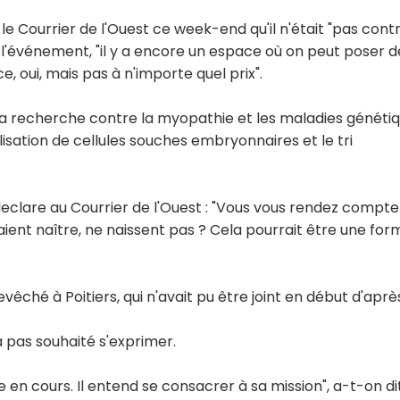
le Courrier de l'Ouest ce week-end qu'il n'était "pas contr
 l'événement, "il y a encore un espace où on peut poser d
e, oui, mais pas à n'importe quel prix".
de la recherche contre la myopathie et les maladies généti
ilisation de cellules souches embryonnaires et le tri
 declare au Courrier de l'Ouest : "Vous vous rendez compte
aient naître, ne naissent pas ? Cela pourrait être une for
vêché à Poitiers, qui n'avait pu être joint en début d'aprè
'a pas souhaité s'exprimer.
e en cours. Il entend se consacrer à sa mission", a-t-on di