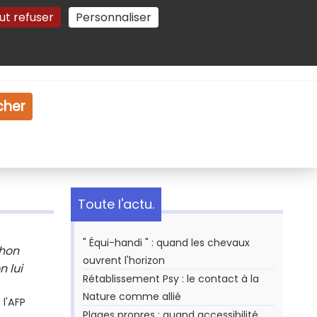
ut refuser
Personnaliser
Gestion des cookies
e
Vidéo
Dossiers
cher
Toute l'actu.
" Équi-handi " : quand les chevaux
thon
ouvrent l'horizon
n lui
Rétablissement Psy : le contact à la
Nature comme allié
l'AFP
Plages propres : quand accessibilité