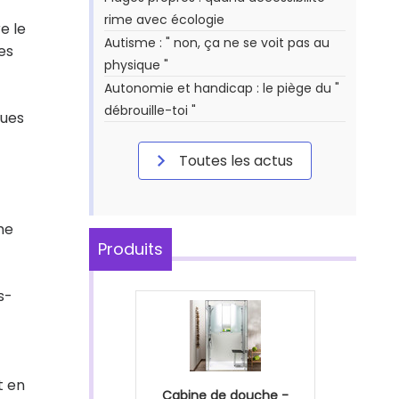
rime avec écologie
e le
Autisme : " non, ça ne se voit pas au
es
physique "
Autonomie et handicap : le piège du "
débrouille-toi "
ques
Toutes les actus
me
Produits
s-
t en
Cabine de douche -