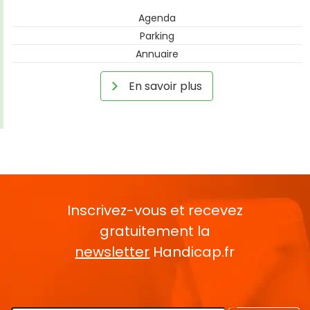
Agenda
Parking
Annuaire
En savoir plus
Inscrivez-vous et recevez
gratuitement la
newsletter
Handicap.fr
Rentrez votre E-mail