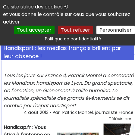
Panneau de gestion des cookies
Ce site utilise des cookies 🍪
et vous donne le contrôle sur ceux que vous souhaitez
activer
Tout accepter
Tout refuser
Personnaliser
Rechercher
Politique de confidentialité
Handisport : les medias français brillent par
leur absence !
Tous les jours sur France 4, Patrick Montel a commenté
les Mondiaux handisport de Lyon. Du grand spectacle,
de l'émotion, un évènement à taille humaine. Le
journaliste spécialiste des grands évènements se dit
comblé par l'esprit handisport...
4 août 2013
• Par
Patrick Montel, journaliste France
Télévisions
Handicap.fr : Vous
étiez à l'antenne en