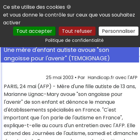
Panneau de gestion des cookies
Ce site utilise des cookies 🍪
et vous donne le contrôle sur ceux que vous souhaitez
activer
Tout accepter
Tout refuser
Personnaliser
Rechercher
Politique de confidentialité
Une mère d'enfant autiste avoue "son
angoisse pour l'avenir" (TEMOIGNAGE)
25 mai 2003
• Par
Handicap.fr avec l'AFP
PARIS, 24 mai (AFP) - Mère d'une fille autiste de 13 ans,
Marianne Lignac-Mary avoue "son angoisse pour
l'avenir" de son enfant et dénonce le manque
d'établissements spécialisés en France. "C'est
important que l'on parle de l'autisme en France",
explique-t-elle au cours d'un entretien avec l'AFP. Elle
attend des Journées de l'autisme, samedi et dimanche