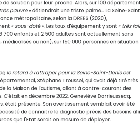
te de solution pour leur proche. Alors, sur 100 départemen
très pauvre
» détiendrait une triste palme... La Seine-Sain
France métropolitaine, selon la DREES (2020),
ment «
sous-doté
». Les taux d'équipement y sont «
très fai
e. 6 700 enfants et 2 500 adultes sont actuellement sans
, médicalisés ou non), sur 150 000 personnes en situation
es, le retard à rattraper pour la Seine-Saint-Denis est
 départemental, Stéphane Troussel, qui avait déjà tiré très 
r de la Maison de l'autisme, allant à contre-courant des
s. C'était en décembre 2022, Geneviève Darrieussecq,
, était présente. Son avertissement semblait avoir été
cessité de connaître le diagnostic précis des besoins afi
urces que l'Etat serait en mesure de déployer.