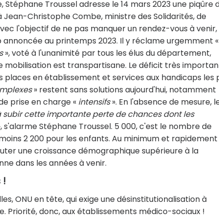
 Stéphane Troussel adresse le 14 mars 2023 une piqûre 
 à Jean-Christophe Combe, ministre des Solidarités, de
ec l'objectif de ne pas manquer un rendez-vous à venir, 
p annoncée au printemps 2023. Il y réclame urgemment 
s
», voté à l'unanimité par tous les élus du département,
mobilisation est transpartisane. Le déficit très importan
es places en établissement et services aux handicaps les 
mplexes
» restent sans solutions aujourd'hui, notamment
de prise en charge «
intensifs
». En l'absence de mesure, l
à subir cette importante perte de chances dont les
, s'alarme Stéphane Troussel. 5 000, c'est le nombre de
u moins 2 200 pour les enfants. Au minimum et rapidement 
 ajouter une croissance démographique supérieure à la
ne dans les années à venir.
 !
s, ONU en tête, qui exige une désinstitutionalisation à
. Priorité, donc, aux établissements médico-sociaux !