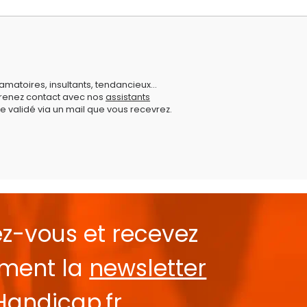
amatoires, insultants, tendancieux...
prenez contact avec nos
assistants
e validé via un mail que vous recevrez.
ez-vous et recevez
ement la
newsletter
Handicap.fr