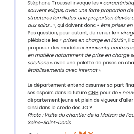
Stéphane Troussel invoque les «
caractéristi
souvent exigus, avec une forte proportion de
structures familiales, une proportion élevée 
aux soins…
», qui doivent donc «
être prises en
Pas question, pour autant, de renier le «
virage
plébiscite les «
prises en charge en ESMS
», i
proposer des modèles «
innovants, centrés su
en matière notamment de prise en charge s
solutions
», avec une palette de prises en ch
établissements avec internat
».
Le département entend assumer sa part finan
ses espoirs dans la future
CNH
pour de «
nouv
département jeune et plein de vigueur d'alle
ainsi dans le credo des JO ?
Photo : Visite du chantier de la Maison de 
Seine-Saint-Denis