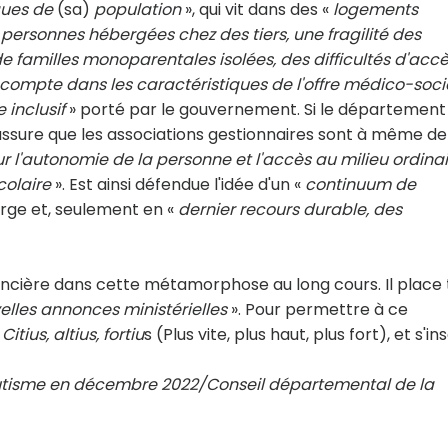
ques de
(sa)
population
», qui vit dans des «
logements
 personnes hébergées chez des tiers, une fragilité des
de familles monoparentales isolées, des difficultés d'acc
 compte dans les caractéristiques de l'offre médico-soci
 inclusif
» porté par le gouvernement. Si le département
l assure que les associations gestionnaires sont à même de
r l'autonomie de la personne et l'accès au milieu ordinai
colaire
». Est ainsi défendue l'idée d'un «
continuum de
arge et, seulement en «
dernier recours durable, des
cière dans cette métamorphose au long cours. Il place 
elles annonces ministérielles
». Pour permettre à ce
r
Citius, altius, fortiu
s (Plus vite, plus haut, plus fort), et s'in
l'autisme en décembre 2022/Conseil départemental de la