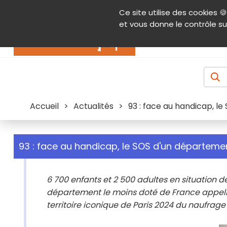
Panneau de gestion des cookies
Ce site utilise des cookies 🍪
Contenu
Aide et accessibilité
Menu pr
et vous donne le contrôle su
Actualités
Accueil
>
Actualités
>
93 : face au handicap, l
93 : face au handicap, le SOS d'un départeme
6 700 enfants et 2 500 adultes en situation d
département le moins doté de France appel
territoire iconique de Paris 2024 du naufrag