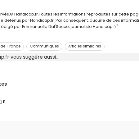
ervés.© Handicap.fr.Toutes les informations reproduites sur cette pa
elle détenus par Handicap.fr. Par conséquent, aucune de ces informat
é rédigé par Emmanuelle Dal'Secco, journaliste Handicap.fr"
e-de-France
Communiqués
Articles similaires
.fr vous suggère aussi...
tes
11