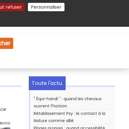
ut refuser
Personnaliser
Gestion des cookies
e
Vidéo
Dossiers
cher
Toute l'actu.
" Équi-handi " : quand les chevaux
ouvrent l'horizon
 ce
Rétablissement Psy : le contact à la
Nature comme allié
Secco
Plages propres : quand accessibilité