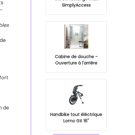
ts
SimplyAccess
t-
bles
 de
Cabine de douche -
Ouverture à l'arrière
fort
n de
Handbike tout éléctrique
Lomo GX 16"