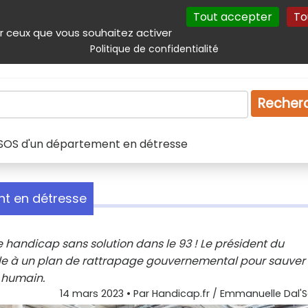
Tout accepter
To
incipal
Navigation complémentaire
Autres services
Plan du site
r ceux que vous souhaitez activer
Politique de confidentialité
Produits & services
Emploi
Droit
Tourism
Recher
e SOS d'un département en détresse
nt en détresse
e handicap sans solution dans le 93 ! Le président du
le à un plan de rattrapage gouvernemental pour sauver
e humain.
14 mars 2023
• Par
Handicap.fr / Emmanuelle Dal'