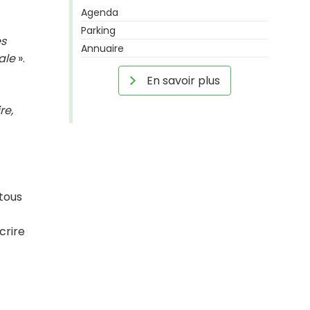
Agenda
Parking
ès
Annuaire
ale
».
En savoir plus
re,
tous
scrire