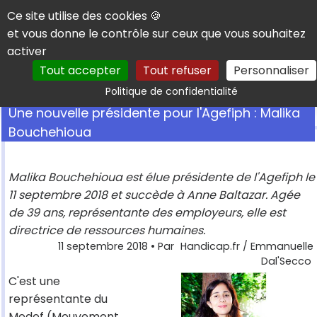
Panneau de gestion des cookies
Ce site utilise des cookies 🍪
et vous donne le contrôle sur ceux que vous souhaitez
activer
Tout accepter
Tout refuser
Personnaliser
Rechercher
Politique de confidentialité
Une nouvelle présidente pour l'Agefiph : Malika
Bouchehioua
Malika Bouchehioua est élue présidente de l'Agefiph le
11 septembre 2018 et succède à Anne Baltazar. Agée
de 39 ans, représentante des employeurs, elle est
directrice de ressources humaines.
11 septembre 2018
• Par
Handicap.fr / Emmanuelle
Dal'Secco
C'est une
représentante du
Medef (Mouvement