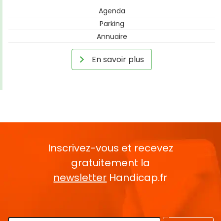
Agenda
Parking
Annuaire
En savoir plus
Inscrivez-vous et recevez
gratuitement la
newsletter
Handicap.fr
Rentrez votre E-mail