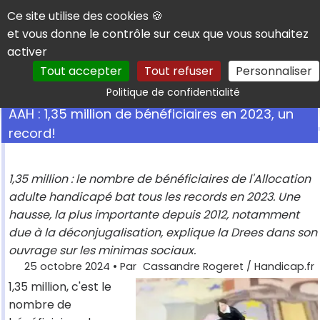
Panneau de gestion des cookies
Ce site utilise des cookies 🍪
et vous donne le contrôle sur ceux que vous souhaitez
activer
Tout accepter
Tout refuser
Personnaliser
Rechercher
Politique de confidentialité
AAH : 1,35 million de bénéficiaires en 2023, un
record!
1,35 million : le nombre de bénéficiaires de l'Allocation
adulte handicapé bat tous les records en 2023. Une
hausse, la plus importante depuis 2012, notamment
due à la déconjugalisation, explique la Drees dans son
ouvrage sur les minimas sociaux.
25 octobre 2024
• Par
Cassandre Rogeret / Handicap.fr
1,35 million, c'est le
nombre de