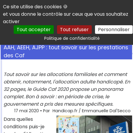
Panneau de gestion des cookies
Ce site utilise des cookies 🍪
et vous donne le contrôle sur ceux que vous souhaitez
activer
Tout accepter
Tout refuser
Personnaliser
Rechercher
Politique de confidentialité
AAH, AEEH, AJPP : tout savoir sur les prestations
des Caf
Tout savoir sur les allocations familiales et comment
obtenir, notamment, l'allocation adulte handicapé. En
32 pages, le Guide Caf 2020 propose un panorama
complet. Bon à savoir : en période de crise, le
gouvernement a pris des mesures spécifiques.
17 mai 2020
• Par
Handicap.fr / Emmanuelle Dal'Secco
Dans quelles
conditions puis-je