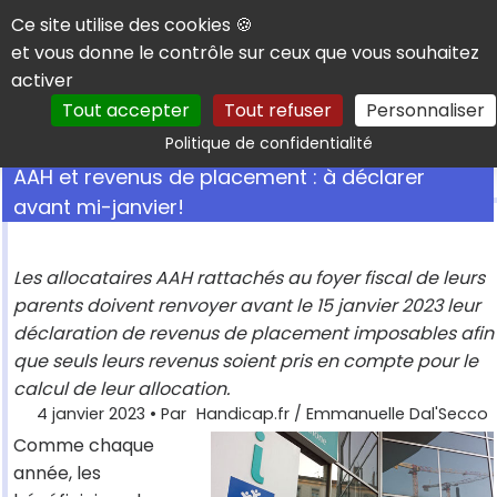
Panneau de gestion des cookies
Ce site utilise des cookies 🍪
et vous donne le contrôle sur ceux que vous souhaitez
activer
Tout accepter
Tout refuser
Personnaliser
Rechercher
Politique de confidentialité
AAH et revenus de placement : à déclarer
avant mi-janvier!
Les allocataires AAH rattachés au foyer fiscal de leurs
parents doivent renvoyer avant le 15 janvier 2023 leur
déclaration de revenus de placement imposables afin
que seuls leurs revenus soient pris en compte pour le
calcul de leur allocation.
4 janvier 2023
• Par
Handicap.fr / Emmanuelle Dal'Secco
Comme chaque
année, les