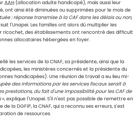
ur
AAH
(allocation adulte handicapé), mais aussi leur
té, ont ainsi été diminuées ou supprimées pour le mois de
uée : réponse transmise à la CAF dans les délais ou non,
suit l'Unapei. Les familles ont alors dû multiplier les
 ricochet, des établissements ont rencontré des difficul
onnes allocataires hébergées en foyer.
ellé les services de la CNAF, sa présidente, ainsi que la
icapées, les ministères concernés et la présidente du
onnes handicapées). Une réunion de travail a eu lieu mi-
pée des informations par les services fiscaux serait à
s prestations, du fait d'une impossibilité pour les CAF de
s
», explique l'Unapei. S'il n'est pas possible de remettre en
 de la DGFIP, la CNAF, qui a reconnu ses erreurs, s'est
aration de ressources.