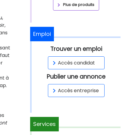
Plus de produits
u,
ir,
dans
Emploi
ssant
Trouver un emploi
 faut
er
Accès candidat
Publier une annonce
nt à
ap.
Accès entreprise
es
sont
Services