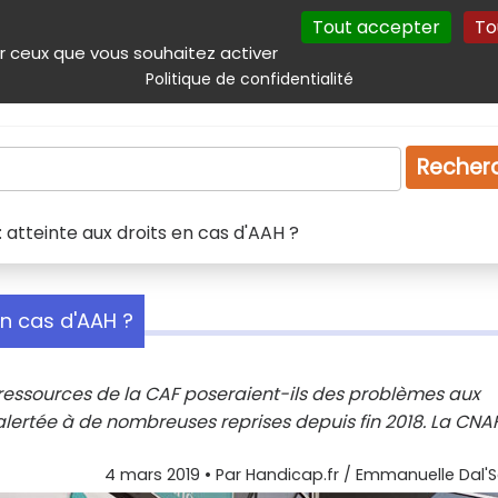
Tout accepter
To
incipal
Navigation complémentaire
Autres services
Plan du site
r ceux que vous souhaitez activer
Politique de confidentialité
Produits & services
Emploi
Droit
Tourism
Recher
 atteinte aux droits en cas d'AAH ?
en cas d'AAH ?
ressources de la CAF poseraient-ils des problèmes aux
é alertée à de nombreuses reprises depuis fin 2018. La CNA
4 mars 2019
• Par
Handicap.fr / Emmanuelle Dal'