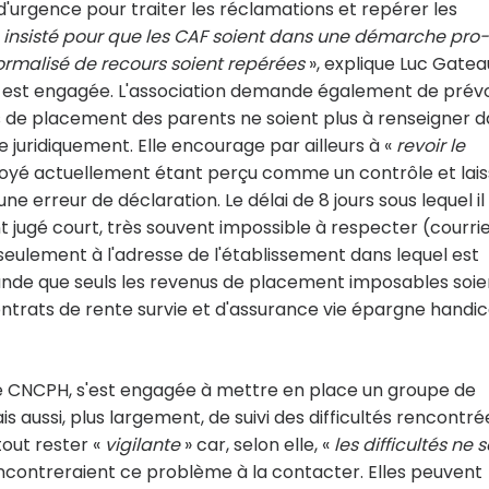
urgence pour traiter les réclamations et repérer les
insisté pour que les CAF soient dans une démarche pro-
formalisé de recours soient repérées
», explique Luc Gatea
'y est engagée. L'association demande également de prévo
us de placement des parents ne soient plus à renseigner 
juridiquement. Elle encourage par ailleurs à «
revoir le
nvoyé actuellement étant perçu comme un contrôle et lai
 erreur de déclaration. Le délai de 8 jours sous lequel il
t jugé court, très souvent impossible à respecter (courri
eulement à l'adresse de l'établissement dans lequel est
ande que seuls les revenus de placement imposables soie
ntrats de rente survie et d'assurance vie épargne handic
le CNCPH, s'est engagée à mettre en place un groupe de
ais aussi, plus largement, de suivi des difficultés rencontré
tout rester «
vigilante
» car, selon elle, «
les difficultés ne 
 rencontreraient ce problème à la contacter. Elles peuvent