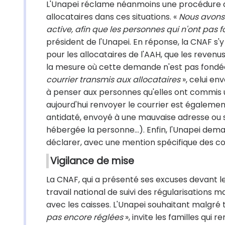
L'Unapei réclame néanmoins une procédure d'
allocataires dans ces situations. «
Nous avons 
active, afin que les personnes qui n'ont pas 
président de l'Unapei. En réponse, la CNAF s
pour les allocataires de l'AAH, que les reven
la mesure où cette demande n'est pas fondée 
courrier transmis aux allocataires
», celui e
à penser aux personnes qu'elles ont commis une
aujourd'hui renvoyer le courrier est égalemen
antidaté, envoyé à une mauvaise adresse ou s
hébergée la personne…). Enfin, l'Unapei dem
déclarer, avec une mention spécifique des co
Vigilance de mise
La CNAF, qui a présenté ses excuses devant 
travail national de suivi des régularisations m
avec les caisses. L'Unapei souhaitant malgré 
pas encore réglées
», invite les familles qui