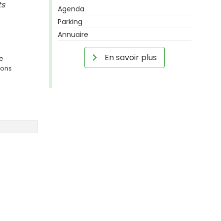
ts
Agenda
Parking
Annuaire
En savoir plus
ge
ions