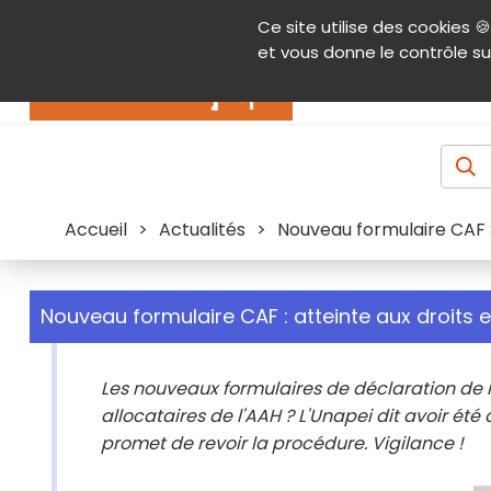
Panneau de gestion des cookies
Ce site utilise des cookies 🍪
Contenu
Aide et accessibilité
Menu pr
et vous donne le contrôle su
Actualités
Accueil
>
Actualités
>
Nouveau formulaire CAF :
Nouveau formulaire CAF : atteinte aux droits 
Les nouveaux formulaires de déclaration de 
allocataires de l'AAH ? L'Unapei dit avoir ét
promet de revoir la procédure. Vigilance !