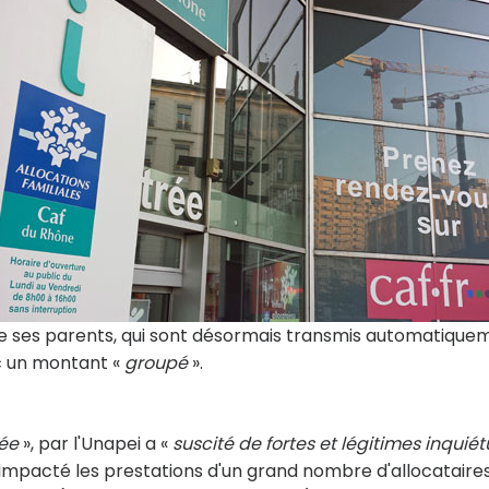
de ses parents, qui sont désormais transmis automatique
c un montant «
groupé
».
iée
», par l'Unapei a «
suscité de fortes et légitimes inquié
t impacté les prestations d'un grand nombre d'allocataire