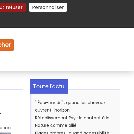
ut refuser
Personnaliser
Gestion des cookies
e
Vidéo
Dossiers
cher
Toute l'actu.
" Équi-handi " : quand les chevaux
ouvrent l'horizon
F
Rétablissement Psy : le contact à la
Nature comme allié
Secco
Plages propres : quand accessibilité