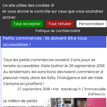
Panneau de gestion des cookies
Ce site utilise des cookies 🍪
et vous donne le contrôle sur ceux que vous souhaitez
activer
Tout accepter
Tout refuser
Personnaliser
Rechercher
Politique de confidentialité
Petits commerces : ils doivent être tous
accessibles !
Tous les petits commerces avaient 3 ans pour se
rendre accessibles. Date buttoir le 26 septembre 2018.
Au lendemain, les sanctions devraient commencer à
pleuvoir mais, dans les faits, l'indulgence est de mise.
Certains en profitent !
27 septembre 2018
• Par
Handicap.fr / Emmanuelle
Dal'Secco
Le million de petits
commerces, cabinets