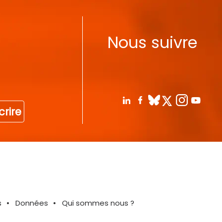
Nous suivre
crire
s
Données
Qui sommes nous ?