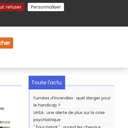
ut refuser
Personnaliser
Gestion des cookies
e
Vidéo
Dossiers
cher
Toute l'actu.
Fumées d'incendies : quel danger pour
le handicap ?
e.
UHSA : une alerte de plus sur la crise
psychiatrique
Secco
" Équi-handi " : quand les chevaux