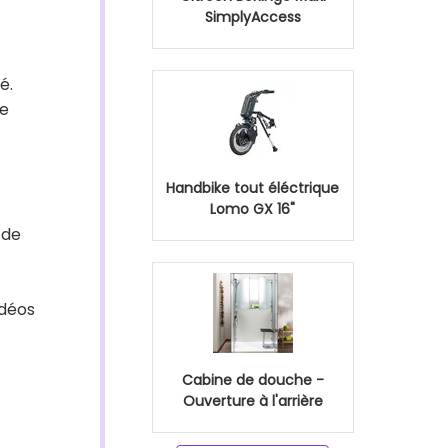
SimplyAccess
é.
re
Handbike tout éléctrique
Lomo GX 16"
 de
idéos
Cabine de douche -
Ouverture à l'arrière