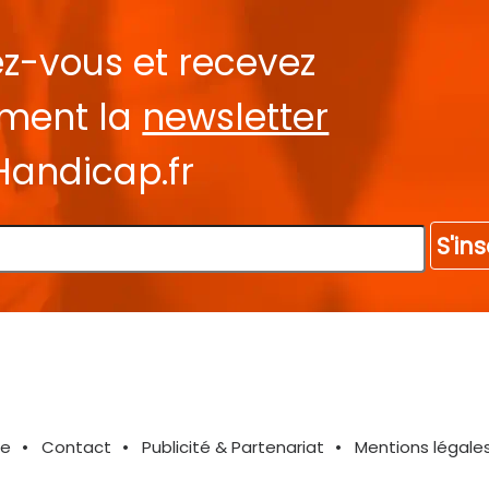
ez-vous et recevez
ement la
newsletter
Handicap.fr
S'ins
te
Contact
Publicité & Partenariat
Mentions légale