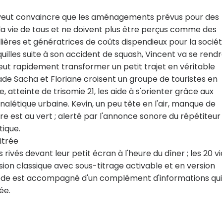
le veut convaincre que les aménagements prévus pour des
 la vie de tous et ne doivent plus être perçus comme des
lières et génératrices de coûts dispendieux pour la sociét
lles suite à son accident de squash, Vincent va se rend
t rapidement transformer un petit trajet en véritable
de Sacha et Floriane croisent un groupe de touristes en
ne, atteinte de trisomie 21, les aide à s'orienter grâce aux
nalétique urbaine. Kevin, un peu tête en l'air, manque de
ore est au vert ; alerté par l'annonce sonore du répétiteur
tique.
itrée
rivés devant leur petit écran à l'heure du dîner ; les 20 v
sion classique avec sous-titrage activable et en version
isode est accompagné d'un complément d'informations qui
ée.