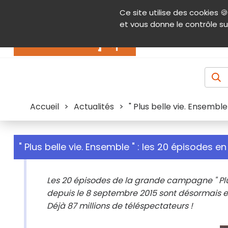
Panneau de gestion des cookies
Ce site utilise des cookies 🍪
Contenu
Aide et accessibilité
Menu pr
et vous donne le contrôle su
Actualités
Accueil
>
Actualités
>
" Plus belle vie. Ensemble
" Plus belle vie. Ensemble " : les 20 épisodes en
Les 20 épisodes de la grande campagne " Plus 
depuis le 8 septembre 2015 sont désormais en
Déjà 87 millions de téléspectateurs !