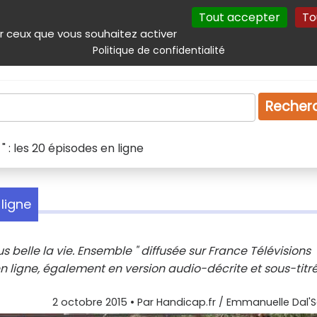
Tout accepter
To
incipal
Navigation complémentaire
Autres services
Plan du site
r ceux que vous souhaitez activer
Politique de confidentialité
Produits & services
Emploi
Droit
Tourism
Recher
 " : les 20 épisodes en ligne
 ligne
belle la vie. Ensemble " diffusée sur France Télévisions
 ligne, également en version audio-décrite et sous-titré
2 octobre 2015
• Par
Handicap.fr / Emmanuelle Dal'