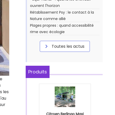
ouvrent l'horizon
Rétablissement Psy : le contact à la
Nature comme allié
Plages propres : quand accessibilité
rime avec écologie
Toutes les actus
Produits
de
à
s les
u'au
sur
Citroen Berlingo Maxi