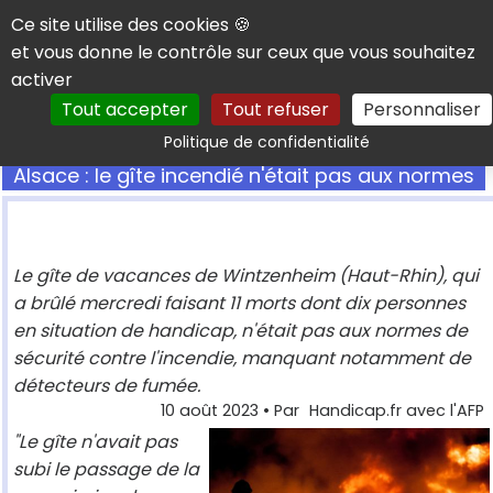
Panneau de gestion des cookies
Ce site utilise des cookies 🍪
et vous donne le contrôle sur ceux que vous souhaitez
activer
Tout accepter
Tout refuser
Personnaliser
Rechercher
Politique de confidentialité
Alsace : le gîte incendié n'était pas aux normes
Le gîte de vacances de Wintzenheim (Haut-Rhin), qui
a brûlé mercredi faisant 11 morts dont dix personnes
en situation de handicap, n'était pas aux normes de
sécurité contre l'incendie, manquant notamment de
détecteurs de fumée.
10 août 2023
• Par
Handicap.fr avec l'AFP
"Le gîte n'avait pas
subi le passage de la