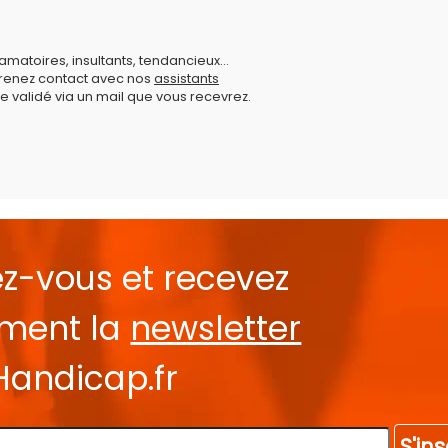
amatoires, insultants, tendancieux...
prenez contact avec nos
assistants
e validé via un mail que vous recevrez.
ez-vous et recevez
ement la
newsletter
Handicap.fr
S'ins