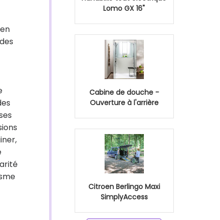
Lomo GX 16"
 en
 des
e
Cabine de douche -
des
Ouverture à l'arrière
nses
sions
iner,
e
darité
tisme
Citroen Berlingo Maxi
SimplyAccess