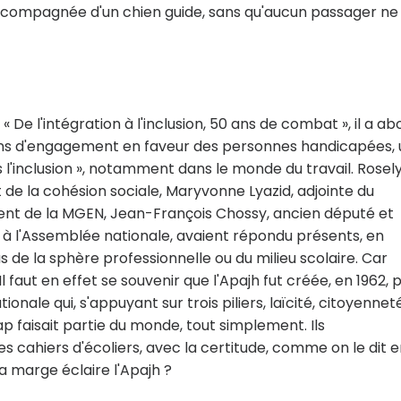
ccompagnée d'un chien guide, sans qu'aucun passager ne
« De l'intégration à l'inclusion, 50 ans de combat », il a a
ans d'engagement en faveur des personnes handicapées,
s l'inclusion », notamment dans le monde du travail. Rosel
t de la cohésion sociale, Maryvonne Lyazid, adjointe du
dent de la MGEN, Jean-François Chossy, ancien député et
 à l'Assemblée nationale, avaient répondu présents, en
 de la sphère professionnelle ou du milieu scolaire. Car
faut en effet se souvenir que l'Apajh fut créée, en 1962, 
ionale qui, s'appuyant sur trois piliers, laïcité, citoyennet
ap faisait partie du monde, tout simplement. Ils
s cahiers d'écoliers, avec la certitude, comme on le dit 
La marge éclaire l'Apajh ?