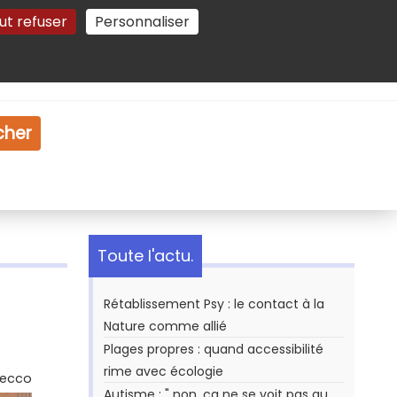
ut refuser
Personnaliser
Gestion des cookies
e
Vidéo
Dossiers
cher
Toute l'actu.
Rétablissement Psy : le contact à la
Nature comme allié
Plages propres : quand accessibilité
rime avec écologie
Secco
Autisme : " non, ça ne se voit pas au