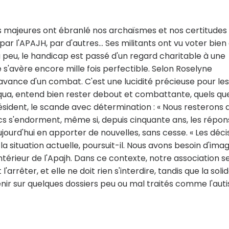
s majeures ont ébranlé nos archaïsmes et nos certitudes
r l'APAJH, par d'autres... Ses militants ont vu voter bien
u à peu, le handicap est passé d'un regard charitable à une
e s'avère encore mille fois perfectible. Selon Roselyne
 avance d'un combat. C'est une lucidité précieuse pour les
quinqua, entend bien rester debout et combattante, quels qu
résident, le scande avec détermination : « Nous resterons 
blics s'endorment, même si, depuis cinquante ans, les répo
ujourd'hui en apporter de nouvelles, sans cesse. « Les déci
la situation actuelle, poursuit-il. Nous avons besoin d'imag
intérieur de l'Apajh. Dans ce contexte, notre association s
l'arrêter, et elle ne doit rien s'interdire, tandis que la soli
evenir sur quelques dossiers peu ou mal traités comme l'au