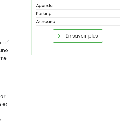
Agenda
Parking
Annuaire
En savoir plus
bordé
 une
yne
par
é et
en