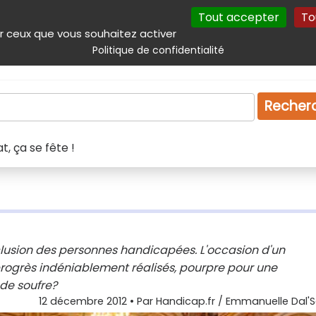
Tout accepter
To
incipal
Navigation complémentaire
Autres services
Plan du site
r ceux que vous souhaitez activer
Politique de confidentialité
Produits & services
Emploi
Droit
Tourism
Recher
, ça se fête !
nclusion des personnes handicapées. L'occasion d'un
 progrès indéniablement réalisés, pourpre pour une
 de soufre?
12 décembre 2012
• Par
Handicap.fr / Emmanuelle Dal'