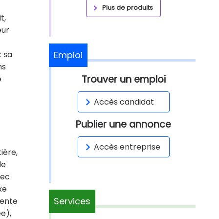
Plus de produits
t,
eur
c sa
Emploi
ns
Trouver un emploi
e
Accès candidat
Publier une annonce
Accès entreprise
ière,
le
vec
xe
Services
dente
e),