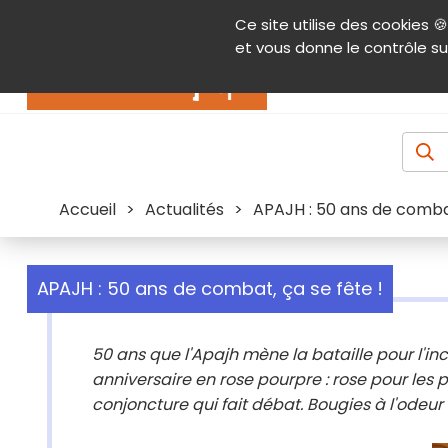
Panneau de gestion des cookies
Ce site utilise des cookies 🍪
Contenu
Aide et accessibilité
Menu pr
et vous donne le contrôle su
Actualités
Accueil
>
Actualités
>
APAJH : 50 ans de combat
APAJH : 50 ans de combat, ça se fête !
50 ans que l'Apajh mène la bataille pour l'i
anniversaire en rose pourpre : rose pour les
conjoncture qui fait débat. Bougies à l'odeur