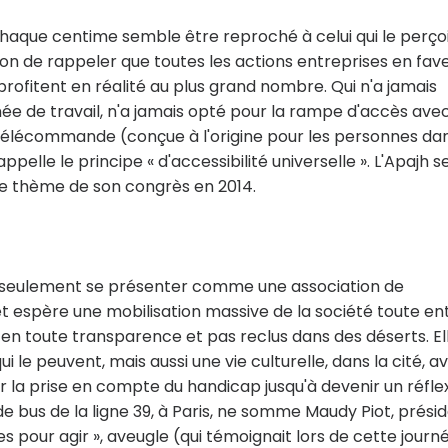
 chaque centime semble être reproché à celui qui le perçoi
 bon de rappeler que toutes les actions entreprises en fav
rofitent en réalité au plus grand nombre. Qui n'a jamais
ée de travail, n'a jamais opté pour la rampe d'accès ave
a télécommande (conçue à l'origine pour les personnes da
pelle le principe « d'accessibilité universelle ». L'Apajh s
le thème de son congrès en 2014.
s seulement se présenter comme une association de
t espère une mobilisation massive de la société toute ent
, en toute transparence et pas reclus dans des déserts. El
ui le peuvent, mais aussi une vie culturelle, dans la cité, a
ser la prise en compte du handicap jusqu'à devenir un réfle
 de bus de la ligne 39, à Paris, ne somme Maudy Piot, prési
 pour agir », aveugle (qui témoignait lors de cette journé