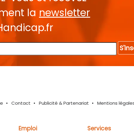
ement la
newsletter
Handicap.fr
S'ins
te
Contact
Publicité & Partenariat
Mentions légale
Emploi
Services