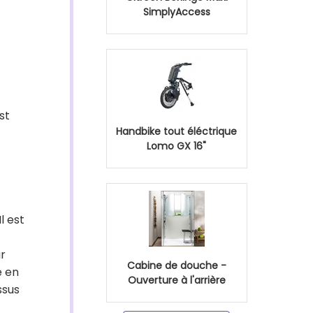
SimplyAccess
st
Handbike tout éléctrique
Lomo GX 16"
l est
ur
Cabine de douche -
e en
Ouverture à l'arrière
ssus