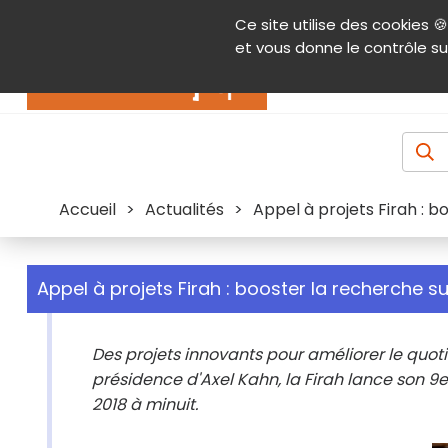
Panneau de gestion des cookies
Ce site utilise des cookies 🍪
Contenu
Aide et accessibilité
Menu pr
et vous donne le contrôle su
Actualités
Accueil
>
Actualités
>
Appel à projets Firah : b
Appel à projets Firah : booster la recherche s
Des projets innovants pour améliorer le quo
présidence d'Axel Kahn, la Firah lance son 9
2018 à minuit.