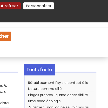
ut refuser
Personnaliser
Gestion des cookies
e
Vidéo
Dossiers
cher
Toute l'actu.
Rétablissement Psy : le contact à la
s la
Nature comme allié
ars
Plages propres : quand accessibilité
rime avec écologie
idara
Autisme : " non, ça ne se voit pas au