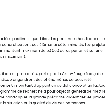
anière positive le quotidien des personnes handicapées e
es recherches sont des éléments déterminants. Les projets
d'un montant maximum de 50 000 euros par an et sur une
uros maximum).
icap et précarité », porté par la Croix-Rouge française. I
 handicap engendrent des phénomènes de pauvreté ;
élément important d'apparition de déficience et un facte
rogramme de recherche a pour objectif général de mettr
 de handicap et la grande précarité, d'identifier les proce
 la situation et la qualité de vie des personnes.