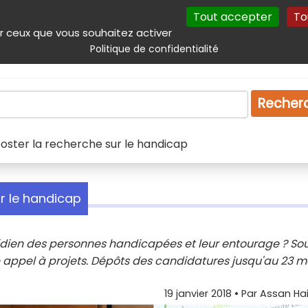
Tout accepter
To
incipal
Navigation complémentaire
Autres services
Plan du site
r ceux que vous souhaitez activer
Politique de confidentialité
Produits & services
Emploi
Droit
Tourism
Recher
ooster la recherche sur le handicap
ur le handicap
tidien des personnes handicapées et leur entourage ? Sou
e appel à projets. Dépôts des candidatures jusqu'au 23 m
19 janvier 2018
• Par
Assan Ha