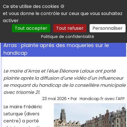
Panneau de gestion des cookies
Ce site utilise des cookies 🍪
et vous donne le contrôle sur ceux que vous souhaitez
activer
Tout accepter
Tout refuser
Personnaliser
Rechercher
Politique de confidentialité
Arras : plainte après des moqueries sur le
handicap
Le maire d'Arras et l'élue Éléonore Laloux ont porté
plainte après la diffusion d'une vidéo d'un influenceur
se moquant du handicap de la conseillère municipale
avec trisomie 21.
23 mai 2026
• Par
Handicap.fr avec l'AFP
Le maire Frédéric
Leturque (divers
centre) a porté